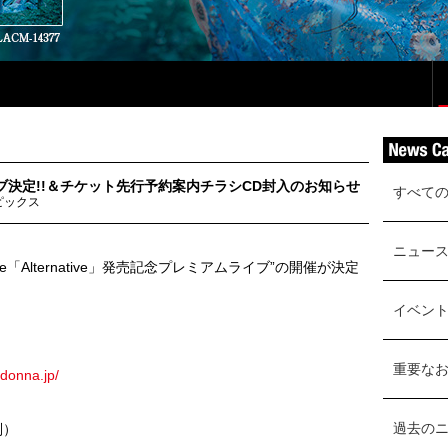
イブ決定!!＆チケット先行予約案内チラシCD封入のお知らせ
すべて
ピックス
ニュー
ingle「Alternative」発売記念プレミアムライブ”の開催が決定
イベン
重要な
-donna.jp/
過去の
別）