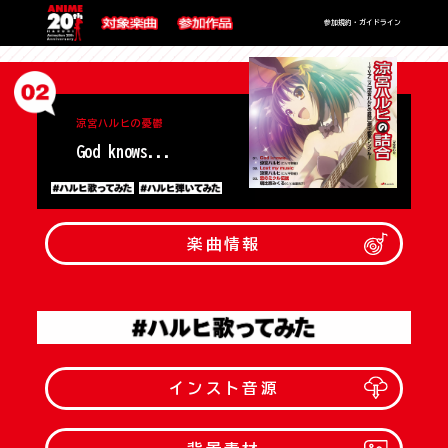
参加規約・ガイドライン
涼宮ハルヒの憂鬱
God knows...
楽曲情報
インスト音源