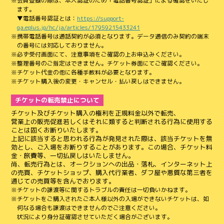
会員登録の際は、本人認証のため「電話番号認証」による確認をいたし
ます。
▼電話番号認証とは：
https://support-
qa.eplus.jp/hc/ja/articles/17959215433241
携帯電話番号は通話契約が必須となります。データ通信のみ契約の端末
の番号には対応しておりません。
必ず受付画面にて、注意事項をご確認の上お申込みください。
整理番号のご指定はできません。チケット券面にてご確認ください。
チケット代金の他に各種手数料が必要となります。
チケット購入後の変更・キャンセル・払い戻しはできません。
チケットの転売禁止について
チケット及びチケット購入の権利を正規料金以外で転売、
営業上の販売促進若しくはそれに類すると判断される行為に使用する
ことは固くお断りいたします。
上記に該当すると思われる行為が発見された際は、該当チケットを無
効とし、ご入場をお断りすることがあります。この場合、チケット料
金・旅費等、一切払戻しはいたしません。
尚、転売行為とは、オークションへの出品・落札、インターネット上
の売買、チケットショップ、購入代行業者、ダフ屋や悪質な第三者を
通じての売買等を含んでおります。
チケットの譲渡等に関するトラブルの責任は一切負いかねます。
チケットをご購入されたご本人様以外の入場ができないチケットは、如
何なる場合も譲渡はできませんのでご注意ください。
状況により身分証確認させていただく場合がございます。