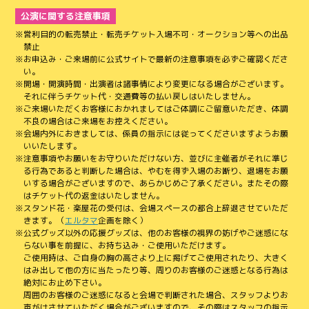
公演に関する注意事項
営利目的の転売禁止・転売チケット入場不可・オークション等への出品
禁止
お申込み・ご来場前に公式サイトで最新の注意事項を必ずご確認くださ
い。
開場・開演時間・出演者は諸事情により変更になる場合がございます。
それに伴うチケット代・交通費等の払い戻しはいたしません。
ご来場いただくお客様におかれましてはご体調にご留意いただき、体調
不良の場合はご来場をお控えください。
会場内外におきましては、係員の指示には従ってくださいますようお願
いいたします。
注意事項やお願いをお守りいただけない方、並びに主催者がそれに準じ
る行為であると判断した場合は、やむを得ず入場のお断り、退場をお願
いする場合がございますので、あらかじめご了承ください。またその際
はチケット代の返金はいたしません。
スタンド花・楽屋花の受付は、会場スペースの都合上辞退させていただ
きます。（
エルタマ
企画を除く）
公式グッズ以外の応援グッズは、他のお客様の視界の妨げやご迷惑にな
らない事を前提に、お持ち込み・ご使用いただけます。
ご使用時は、ご自身の胸の高さより上に掲げてご使用されたり、大きく
はみ出して他の方に当たったり等、周りのお客様のご迷惑となる行為は
絶対にお止め下さい。
周囲のお客様のご迷惑になると会場で判断された場合、スタッフよりお
声がけさせていただく場合がございますので、その際はスタッフの指示