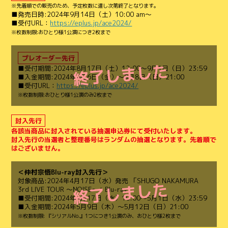
※先着順での販売のため、予定枚数に達し次第終了となります。
■発売日時:2024年9月14日（土）10:00 am～
■受付URL：
https://eplus.jp/ace2024/
※枚数制限:おひとり様1公演につき2枚まで
プレオーダー先行
■受付期間:2024年8月17日（土）12:00～9月1日（日）23:59
■入金期間:2024年9月6日（金）～9月8日（日）21:00
■受付URL：
https://eplus.jp/ace2024/
※枚数制限:おひとり様1公演のみ2枚まで
封入先行
各該当商品に封入されている抽選申込券にて受付いたします。
封入先行の当選者と整理番号はランダムの抽選となります。先着順で
はございません。
＜仲村宗悟Blu-ray封入先行＞
対象商品:2024年4月17日（水）発売 「SHUGO NAKAMURA
3rd LIVE TOUR ～NOISE～」Blu-ray
■受付期間:2024年4月17日（水）10:00～5月1日（水）23:59
■入金期間:2024年5月9日（木）～5月12日（日）21:00
※枚数制限: 『シリアルNo.』1つにつき1公演のみ、おひとり様2枚まで