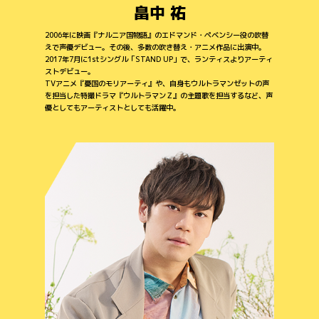
畠中 祐
2006年に映画『ナルニア国物語』のエドマンド・ペベンシー役の吹替
えで声優デビュー。その後、多数の吹き替え・アニメ作品に出演中。
2017年7月に1stシングル「STAND UP」で、ランティスよりアーティ
ストデビュー。
TVアニメ『憂国のモリアーティ』や、自身もウルトラマンゼットの声
を担当した特撮ドラマ『ウルトラマンＺ』の主題歌を担当するなど、声
優としてもアーティストとしても活躍中。