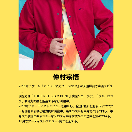
仲村宗悟
2015年にゲーム『アイドルマスター SideM』の天道輝役で声優デビュ
ー。
現在では「THE FIRST SLAM DUNK」宮城リョータ役、「ブルーロッ
ク」我牙丸吟役を担当するなど活躍中。
2019年にアーティストデビューを果たし、全国5箇所を巡るライブツア
ーを開催するなど精力的に活動中。楽曲の大半を自身で作詞作曲し、等
身大の歌詞とキャッチーなメロディが同世代からの注目を集めている。
10月でアーティストデビュー5周年を迎える。