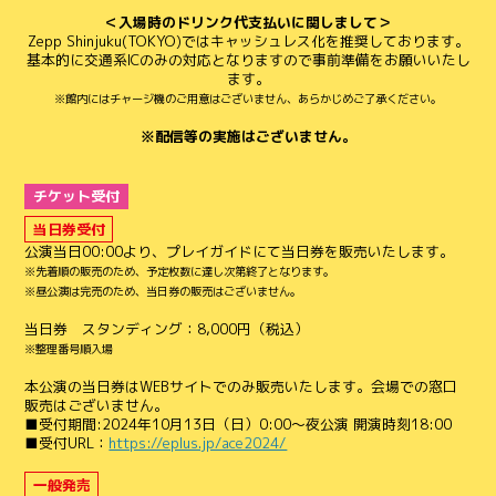
＜入場時のドリンク代支払いに関しまして＞
Zepp Shinjuku(TOKYO)ではキャッシュレス化を推奨しております。
基本的に交通系ICのみの対応となりますので事前準備をお願いいたし
ます。
※館内にはチャージ機のご用意はございません、あらかじめご了承ください。
※配信等の実施はございません。
チケット受付
当日券受付
公演当日00:00より、プレイガイドにて当日券を販売いたします。
※先着順の販売のため、予定枚数に達し次第終了となります。
※昼公演は完売のため、当日券の販売はございません。
当日券 スタンディング：8,000円（税込）
※整理番号順入場
本公演の当日券はWEBサイトでのみ販売いたします。会場での窓口
販売はございません。
■受付期間:2024年10月13日（日）0:00～夜公演 開演時刻18:00
■受付URL：
https://eplus.jp/ace2024/
一般発売