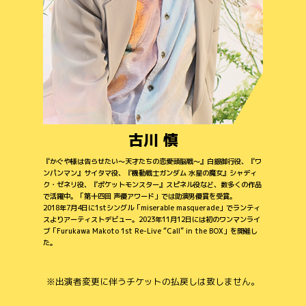
古川 慎
『かぐや様は告らせたい～天才たちの恋愛頭脳戦～』白銀御行役、『ワ
ンパンマン』サイタマ役、『機動戦士ガンダム 水星の魔女』シャディ
ク・ゼネリ役、『ポケットモンスター』スピネル役など、数多くの作品
で活躍中。「第十四回 声優アワード」では助演男優賞を受賞。
2018年7月4日に1stシングル「miserable masquerade」でランティ
スよりアーティストデビュー。2023年11月12日には初のワンマンライ
ブ「Furukawa Makoto 1st Re-Live “Call” in the BOX」を開催し
た。
※出演者変更に伴うチケットの払戻しは致しません。