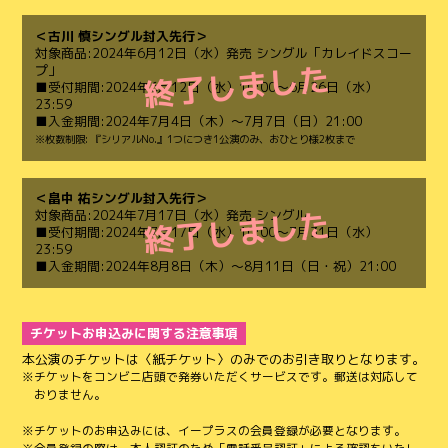
＜古川 慎シングル封入先行＞
対象商品:2024年6月12日（水）発売 シングル「カレイドスコー
プ」
■受付期間:2024年6月12日（水）10:00～6月26日（水）
23:59
■入金期間:2024年7月4日（木）～7月7日（日）21:00
※枚数制限: 『シリアルNo.』1つにつき1公演のみ、おひとり様2枚まで
＜畠中 祐シングル封入先行＞
対象商品:2024年7月17日（水）発売 シングル
■受付期間:2024年7月17日（水）10:00～7月31日（水）
23:59
■入金期間:2024年8月8日（木）～8月11日（日・祝）21:00
チケットお申込みに関する注意事項
本公演のチケットは〈紙チケット〉のみでのお引き取りとなります。
チケットをコンビニ店頭で発券いただくサービスです。郵送は対応して
おりません。
チケットのお申込みには、イープラスの会員登録が必要となります。