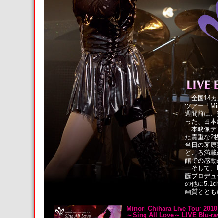
全国14カ
ツアー「Mino
週間前に、
った、日本
本映像ディ
た貴重な2
当日の茅原
どころ満載
館での感動
そして、B
藤プロデュ
の他に5.1
画質ととも
Minori Chihara Live Tour 2010
～Sing All Love～ LIVE Blu-ra