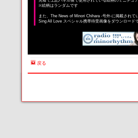
先着で上記パネル展で使用されている絵柄のミニチュア
※絵柄はランダムです
また、The News of Minori Chihara -号外-に掲載
Sing All Love スペシャル携帯待受画像をダウンロー
戻る