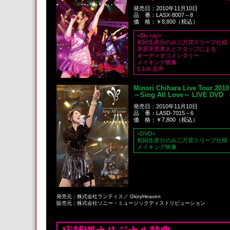
発売日：2010年11月10日
品 番：LASX-8007～8
価 格：￥8,800（税込）
<Blu-ray>
初回生産分のみ三方背スリーブ仕様
茅原実里本人とスタッフによる
オーディオコメンタリー
メイキング映像
5.1ch 音声
Minori Chihara Live Tour 2010
～Sing All Love～ LIVE DVD
発売日：2010年11月10日
品 番：LASD-7015～6
価 格：￥7,800（税込）
<DVD>
初回生産分のみ三方背スリーブ仕様
メイキング映像
発売元：株式会社ランティス／ GloryHeaven
販売元：株式会社ソニー・ミュージックディストリビューション