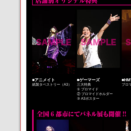
■アニメイト
■ゲーマーズ
■HM
紙製タペストリー（A3）
三大特典
ブロ
① ブロマイド
② ブロマイドホルダー
③ A3ポスター