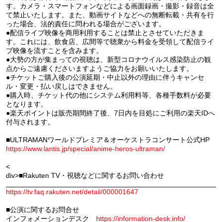
す。カメラ・スマートフォンなどによる画面録画・撮影・録音は全
て禁止いたします。また、動画サイトなどへの無断転載・共有を行
った場合、法的責任に問われる場合がございます。
●配信ライブ映像を商用利用することは禁止とさせていただきま
す。これには、飲食店、広間等で聴衆から料金を受領して配信ライ
ブ映像を流すことを含みます。
●大勢の方が集まっての視聴は、新型コロナウイルス感染防止の観
点からご遠慮くださいますようご協力をお願いいたします。
●チケットご購入後の公演延期・中止以外の理由に伴うキャンセ
ル・変更・払い戻しはできません。
●購入時、チケット代の他にシステム利用料等、各種手数料が必要
となります。
●楽天ポイントは販売期間終了後、7日内を目処にご利用の楽天IDへ
付与されます。
■ULTRAMANワールドプレミア＆オーケストラコンサート公式HP
https://www.lantis.jp/special/anime-heros-ultraman/
<
div>■Rakuten TV・視聴などに関するお問い合わせ
https://tv.faq.rakuten.net/detail/000001647
■公演に関するお問合せ
インフォメーションデスク
https://information-desk.info/