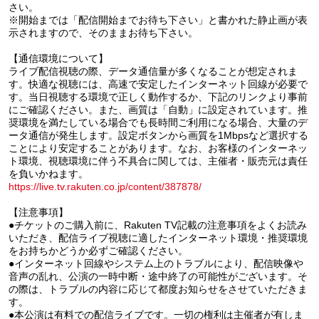
さい。
※開始までは「配信開始までお待ち下さい」と書かれた静止画が表
示されますので、そのままお待ち下さい。
【通信環境について】
ライブ配信視聴の際、データ通信量が多くなることが想定されま
す。快適な視聴には、高速で安定したインターネット回線が必要で
す。当日視聴する環境で正しく動作するか、下記のリンクより事前
にご確認ください。また、画質は「自動」に設定されています。推
奨環境を満たしている場合でも長時間ご利用になる場合、大量のデ
ータ通信が発生します。設定ボタンから画質を1Mbpsなど選択する
ことにより安定することがあります。なお、お客様のインターネッ
ト環境、視聴環境に伴う不具合に関しては、主催者・販売元は責任
を負いかねます。
https://live.tv.rakuten.co.jp/content/387878/
【注意事項】
●チケットのご購入前に、Rakuten TV記載の注意事項をよくお読み
いただき、配信ライブ視聴に適したインターネット環境・推奨環境
をお持ちかどうか必ずご確認ください。
●インターネット回線やシステム上のトラブルにより、配信映像や
音声の乱れ、公演の一時中断・途中終了の可能性がございます。そ
の際は、トラブルの内容に応じて都度お知らせをさせていただきま
す。
●本公演は有料での配信ライブです。一切の権利は主催者が有しま