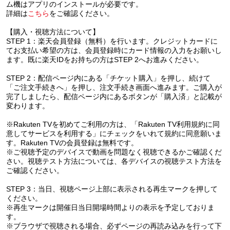
ム機はアプリのインストールが必要です。
詳細は
こちら
をご確認ください。
【購入・視聴方法について】
STEP 1：楽天会員登録（無料）を行います。クレジットカードに
てお支払い希望の方は、会員登録時にカード情報の入力をお願いし
ます。既に楽天IDをお持ちの方はSTEP 2へお進みください。
STEP 2：配信ページ内にある「チケット購入」を押し、続けて
「ご注文手続きへ」を押し、注文手続き画面へ進みます。ご購入が
完了しましたら、配信ページ内にあるボタンが「購入済」と記載が
変わります。
※Rakuten TVを初めてご利用の方は、「Rakuten TV利用規約に同
意してサービスを利用する」にチェックをいれて規約に同意願いま
す。Rakuten TVの会員登録は無料です。
※ご視聴予定のデバイスで動画を問題なく視聴できるかご確認くだ
さい。視聴テスト方法については、各デバイスの視聴テスト方法を
ご確認ください。
STEP 3：当日、視聴ページ上部に表示される再生マークを押して
ください。
※再生マークは開催日当日開場時間よりの表示を予定しておりま
す。
※ブラウザで視聴される場合、必ずページの再読み込みを行って下