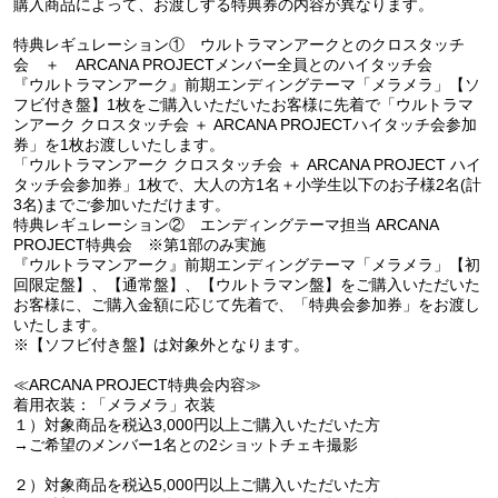
購入商品によって、お渡しする特典券の内容が異なります。
特典レギュレーション① ウルトラマンアークとのクロスタッチ
会 ＋ ARCANA PROJECTメンバー全員とのハイタッチ会
『ウルトラマンアーク』前期エンディングテーマ「メラメラ」【ソ
フビ付き盤】1枚をご購入いただいたお客様に先着で「ウルトラマ
ンアーク クロスタッチ会 ＋ ARCANA PROJECTハイタッチ会参加
券」を1枚お渡しいたします。
「ウルトラマンアーク クロスタッチ会 ＋ ARCANA PROJECT ハイ
タッチ会参加券」1枚で、大人の方1名＋小学生以下のお子様2名(計
3名)までご参加いただけます。
特典レギュレーション② エンディングテーマ担当 ARCANA
PROJECT特典会 ※第1部のみ実施
『ウルトラマンアーク』前期エンディングテーマ「メラメラ」【初
回限定盤】、【通常盤】、【ウルトラマン盤】をご購入いただいた
お客様に、ご購入金額に応じて先着で、「特典会参加券」をお渡し
いたします。
※【ソフビ付き盤】は対象外となります。
≪ARCANA PROJECT特典会内容≫
着用衣装：「メラメラ」衣装
１）対象商品を税込3,000円以上ご購入いただいた方
→ご希望のメンバー1名との2ショットチェキ撮影
２）対象商品を税込5,000円以上ご購入いただいた方