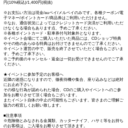
円(10%税込)/1,400円(税抜)
※お支払い方法は現金/auペイ/メルペイのみです。各種クーポン/電
子マネー/ポイントカード/商品券はご利用いただけません。
※なお、通信状況によってはクレジットカード決済がご利用いただ
けなくなる場合もあります点、予めご了承ください。
※各種ポイントカード・駐車券付与対象外となります。
※イベント会場にてご購入いただいた商品には、CDショップ特典
やその他のあらゆる特典はお付けできませんのでご了承ください。
※イベント運営の中で、販売を終了させていただく場合もございま
す。予めご了承下さい。
※ご予約後のキャンセル・返金は一切お受けできませんのでご了承
ください。
★イベントに参加予定のお客様へ
近隣の迷惑になりますので、徹夜待機や集合、座り込みなどは絶対
にお止め下さい。
その様な行為が認められた場合、CDのご購入やイベントへのご参
加をお断りさせて頂く場合もございます。
またイベント自体の中止の可能性もございます。皆さまのご理解ご
協力の程宜しくお願い致します。
■注意事項
※危険物とみなされる金属類、カッターナイフ、ハサミ等をお持ち
のお客様は、ご入場をお断りさせて頂きます。