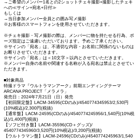
→ご希望のメンバー1名との2ショットチェキ撮影+撮影したチェキ
への≪サイン+宛名+日付≫
もしくは
→当日参加メンバー全員との囲み写メ撮影
※お客様のスマートフォンを使用させていただきます。
※チェキ撮影・写メ撮影の際は、メンバーに物を持たせる行為、ポ
ーズ指定はご遠慮いただいております。予めご了承ください。
※サインの「宛名」は、不適切な内容・お名前に関係のないものは
お断りさせていただきます。
※サインの「宛名」は＜10文字＞以内とさせていただきます。
※メンバー自身の名前や関連する名称が入る宛名は禁止とさせてい
ただきます。
■対象商品
特撮ドラマ『ウルトラマンアーク』前期エンディングテーマ
ARCANA PROJECT「メラメラ」
発売日：2024年7月21日（日）発売
【初回限定盤】LACM-34595(CDのみ)/4540774345953/2,530円
(10%税込)/2,300円(税抜)
【通常盤】LACM-24595(CDのみ)/4540774245956/1,540円(10%税
込)/1,400円(税抜)
【ソフビ付き盤】LACM-35596(CD＋グッズ)/
4540774345960/3,520円(10%税込)/3,200円(税抜)
【ウルトラマン盤】LACM-24596(CDのみ)/4540774245963/1,540