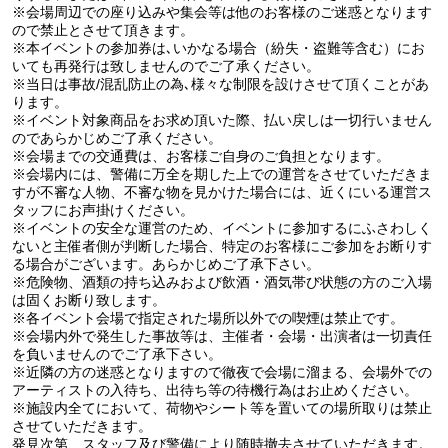
※会場周辺での座り込みや集会等は他のお客様のご迷惑となります
ので禁止とさせて頂きます。
※本イベントの参加券は､いかなる場合（紛失・盗難等含む）にお
いても再発行は致しませんのでご了承ください。
※当日は事故/混乱防止の為､様々な制限を設けさせて頂くことがあ
ります。
※イベント対象商品をお求め頂いた際、払い戻しは一切行いません
のであらかじめご了承ください。
※会場までの交通費は、お客様ご自身のご負担となります。
※会場内には、警備に万全を期した上での運営をさせていただきま
すが不審な人物、不審な物を見かけた場合には、近くにいる運営ス
タッフにお声掛けください。
※イベントの安全な運営のため、イベントに参加するにふさわしく
ないと主催者側が判断した場合、特定のお客様にご参加をお断りす
る場合がございます。あらかじめご了承下さい。
※危険物、酒類の持ち込みおよび飲酒・酒気帯び状態の方のご入場
は固くお断り致します。
※各イベント会場で指定された場所以外での喫煙は禁止です。
※会場内外で発生した事故等は、主催者・会場・出演者は一切責任
を負いませんのでご了承下さい。
※近隣の方の迷惑となりますので徹夜で会場に溜まる、会場外での
アーティストの入待ち、出待ち等の待機行為はお止めください。
※施設内全てにおいて、荷物やシート等を置いての場所取りは禁止
させていただきます。
発見次第、スタッフ及び警備により随時撤去させていただきます。