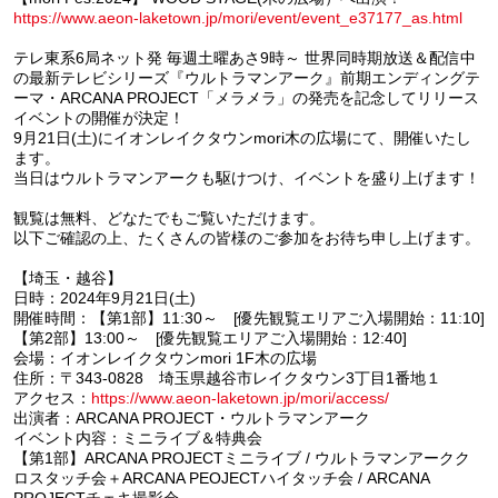
https://www.aeon-laketown.jp/mori/event/event_e37177_as.html
テレ東系6局ネット発 毎週土曜あさ9時～ 世界同時期放送＆配信中
の最新テレビシリーズ『ウルトラマンアーク』前期エンディングテ
ーマ・ARCANA PROJECT「メラメラ」の発売を記念してリリース
イベントの開催が決定！
9月21日(土)にイオンレイクタウンmori木の広場にて、開催いたし
ます。
当日はウルトラマンアークも駆けつけ、イベントを盛り上げます！
観覧は無料、どなたでもご覧いただけます。
以下ご確認の上、たくさんの皆様のご参加をお待ち申し上げます。
【埼玉・越谷】
日時：2024年9月21日(土)
開催時間：【第1部】11:30～ [優先観覧エリアご入場開始：11:10]
【第2部】13:00～ [優先観覧エリアご入場開始：12:40]
会場：イオンレイクタウンmori 1F木の広場
住所：〒343-0828 埼玉県越谷市レイクタウン3丁目1番地１
アクセス：
https://www.aeon-laketown.jp/mori/access/
出演者：ARCANA PROJECT・ウルトラマンアーク
イベント内容：ミニライブ＆特典会
【第1部】ARCANA PROJECTミニライブ / ウルトラマンアークク
ロスタッチ会＋ARCANA PEOJECTハイタッチ会 / ARCANA
PROJECTチェキ撮影会