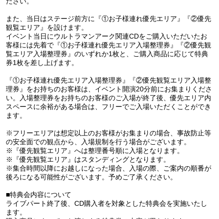
ださい。
また、当日はステージ前方に『①お子様連れ優先エリア』『②優先
観覧エリア』を設けます。
イベント当日にウルトラマンアーク関連CDをご購入いただいたお
客様には先着で『①お子様連れ優先エリア入場整理券』『②優先観
覧エリア入場整理券』のいずれか1枚と、ご購入商品に応じて特典
券1枚を差し上げます。
『①お子様連れ優先エリア入場整理券』『②優先観覧エリア入場整
理券』をお持ちのお客様は、イベント開演20分前にお集まりくださ
い。入場整理券をお持ちのお客様のご入場が終了後、優先エリア内
スペースに余裕がある場合は、フリーでご入場いただくことができ
ます。
※フリーエリアは想定以上のお客様がお集まりの場合、事故防止等
の安全面での観点から、入場規制を行う場合がございます。
※『優先観覧エリア』へは整理番号順に入場となります。
※『優先観覧エリア』はスタンディングとなります。
※集合時間以降にお越しになった場合、入場の際、ご案内の順番が
後ろになる可能性がございます。予めご了承ください。
■特典会内容について
ライブパート終了後、CD購入者を対象とした特典会を実施いたし
ます。