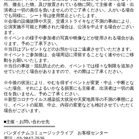
尚、撤去した物、及び放置されている物に関して主催者・会場・出
演者は一切の責任を負いませんのでご了承ください。人がいる場合
でも同様に、シート等は使用禁止といたします。
※会場の設備故障や天災、交通ストライキなど不測の事由により、
公演実施不可能と判断された場合は、公演を中止する場合がござい
ます。
※イベントの様子や参加者の写真や映像などが使用される場合があ
ります。予めご了承下さい。
※当日はプレゼントなどのお預かりはご遠慮させていただきます。
※イベントご参加後は、会場周辺に滞留することなく速やかにご移
動をお願いいたします。
※当日の事故・混乱防止のため、イベントでは様々な制限を追加さ
せていただく場合がありますので、その際はご了承ください。
※今後の状況により、やむを得ずイベントが変更・中止・中断とな
った場合、それによるいかなる損害にも主催者、出演者は一切の責
任を負いません。予めご了承ください。
※新型コロナウイルス感染拡大状況や天変地異等の不測の事態によ
り、イベントの延期、中止、内容の変更なども検討させていただく
場合がございます。
■主催・お問い合わせ先
*********************************
バンダイナムコミュージックライブ お客様センター
電話：03-3847-7535