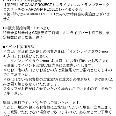
【第2部】ARCANA PROJECTミニライブ / ウルトラマンアークク
ロスタッチ会＋ARCANA PEOJECTハイタッチ会
※第2部ではARCANA PROJECTのみでの特典会の実施はございま
せん。
CD販売開始時間：10:15より
特典会参加券付きCD販売終了時間：ミニライブパート終了後、規
定枚数に達し次第、終了
■イベント参加方法
※当日、開店前にお越しのお客さまは 「イオンレイクタウンmori
J1入口」にお並びください。
※「イオンレイクタウンmori J1入口」にお並び頂いたお客さまか
ら優先してイベント会場CD販売所にご案内いたします。
※なお、他の入口よりお並びの方は最後尾でのご案内となりますの
でご了承下さい。
※並ばれているお客様のご家族/お友達の分の場所取り・列の割り込
みは固く禁じさせていただきます。
スタッフがお声がけさせていただく場合もございますので、予めご
了承下さい。
観覧は無料です。どなたでもご覧いただけます。
ただし、規定を超えるお客様にご来場いただいた場合、立ち止まっ
てご観覧いただけない場合がございますので、あらかじめご了承く