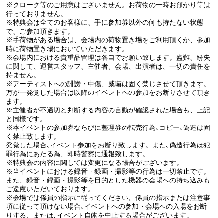
※クローク等のご用意はございません。お荷物の一時お預かり等は
行っておりません。
※特典会は全てのお客様に、手に参加券以外の何も持たない状態
で、ご参加頂きます。
※手荷物がある場合は、会場内の荷物置き場をご利用頂くか、参加
時に荷物置き場においていただきます。
※会場内における貴重品管理は各自でお願い致します。盗難、紛失
に関して、運営スタッフ、主催者、会場、出演者は、一切の責任を
持ません。
※アーティストへの誹謗・中傷、威嚇は固く禁じさせて頂きます。
万が一発覚した場合は以降のイベントへの参加をお断りさせて頂き
ます。
※主催者が不適切と判断する内容の言動が確認された場合も、上記
と同様です。
※本イベントの参加券ならびに整理券の転売行為､コピー､偽造は固
く禁止致します。
発覚した場合､イベント参加をお断り致します。また､偽造行為は犯
罪行為にあたる為、即時警察に通報致します。
※特典会の内容に関しては変更になる場合がございます。
※当イベントにおける録音・録画・撮影等の行為は一切禁止です。
また、録音・録画・撮影等を目的とした機器の会場への持ち込みも
ご遠慮いただいております。
※会場では係員の指示に従ってください。係員の指示または注意事
項に従って頂けない場合､イベントへの参加・会場への入場をお断
りする、または､イベント自体を中止する場合がございます。