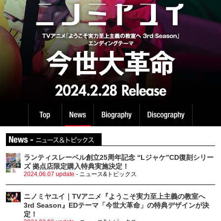
ランティスレーベル創立25周年記念 “Lジャケ”CD復刻シリー
ズ 拠点店限定購入特典実施決定！
2024.06.07 update
- ニュース&トピックス
ニノミヤユイ｜TVアニメ『ようこそ実力至上主義の教室へ
3rd Season』EDテーマ「今世大革命」の特典デザインが決
定！