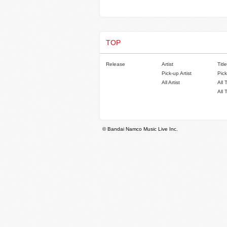
TOP
Release
Artist
Title
Pick-up Artist
Pick
All Artist
All 
All 
© Bandai Namco Music Live Inc.