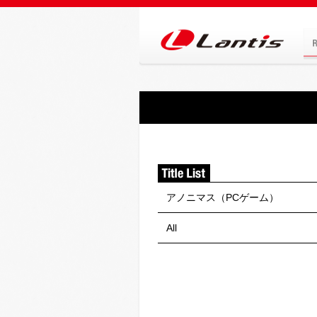
アノニマス（PCゲーム）
All