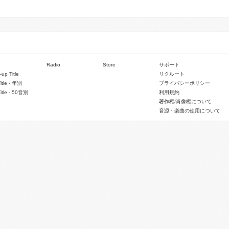
Radio
Store
サポート
-up Title
リクルート
Title - 年別
プライバシーポリシー
Title - 50音別
利用規約
著作権/肖像権について
音源・楽曲の使用について