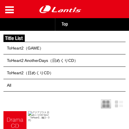
ToHeart2（GAME）
ToHeart2 AnotherDays（日めくりCD）
ToHeart2（日めくりCD）
All