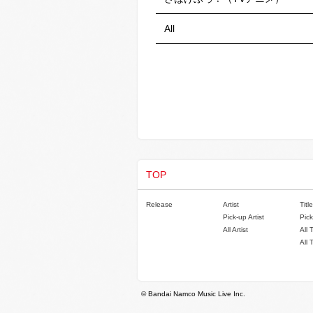
All
TOP
Release
Artist
Title
Pick-up Artist
Pick
All Artist
All 
All 
© Bandai Namco Music Live Inc.