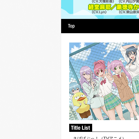
hy
Artist
番組情報
さばげぶっ！（TVアニメ）