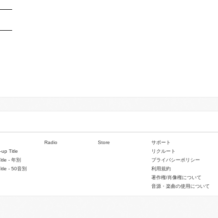
Radio
Store
サポート
-up Title
リクルート
Title - 年別
プライバシーポリシー
Title - 50音別
利用規約
著作権/肖像権について
音源・楽曲の使用について