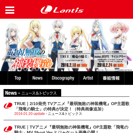
TRUE｜2/10発売 TVアニメ『最弱無敗の神装機竜』OP主題歌
「飛竜の騎士」の特典が決定！（特典画像追加）
2016.01.20 update
- ニュース&トピックス
TRUE｜TVアニメ『最弱無敗の神装機竜』OP主題歌「飛竜の
騎士」MV Short Ver.とジャケット画像公開！