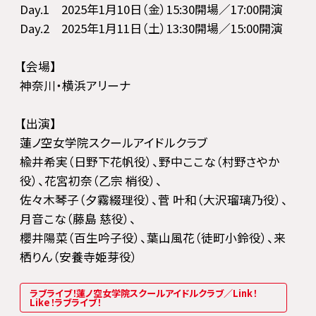
Day.1 2025年1月10日（金）15:30開場／17:00開演
Day.2 2025年1月11日（土）13:30開場／15:00開演
【会場】
神奈川・横浜アリーナ
【出演】
蓮ノ空女学院スクールアイドルクラブ
楡井希実（日野下花帆役）、野中ここな（村野さやか
役）、花宮初奈（乙宗 梢役）、
佐々木琴子（夕霧綴理役）、菅 叶和（大沢瑠璃乃役）、
月音こな（藤島 慈役）、
櫻井陽菜（百生吟子役）、葉山風花（徒町小鈴役）、来
栖りん（安養寺姫芽役）
ラブライブ！蓮ノ空女学院スクールアイドルクラブ／Link！
Like！ラブライブ！