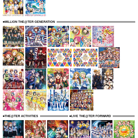
■MILLION THE@TER GENERATION
■THE@TER ACTIVITIES
■LIVE THE@TER FORWARD