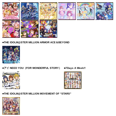
■THE IDOLM@STER MILLION ARMOR ACE＆BEYOND
■アイ NEED YOU（FOR WONDERFUL STORY）
■7Days A Week!!
■THE IDOLM@STER MILLION MOVEMENT OF “STARS”