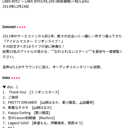
LABX-8092 ～ LABX-8093/¥8,200 (税抜価格)＋税/Lantis
2014年12月24日
2013年のサービスインから約1年、数々の出会いと一緒に一歩ずつ進んできた
『アイドルマスター ミリオンライブ！』
その記念すべき1stライブが遂に映像化！
総勢10名のアイドルが見せる、""忘れられないステージ""を是非今一度御覧く
ださい。
音声は5.1chサラウンドに加え、オーディオコメンタリーも収録。
▼ disc - 1
1． Thank You! [ミリオンスターズ]
2．ご挨拶
3．PRETTY DREAMER [山崎はるか、夏川椎菜、上田麗奈]
4．素敵なキセキ [山崎はるか]
5．Happy Darling [夏川椎菜]
6．恋のLesson初級編 [Machico]
7．Legend Girls!! [麻倉もも、伊藤美来、郁原ゆう]
8．MC1