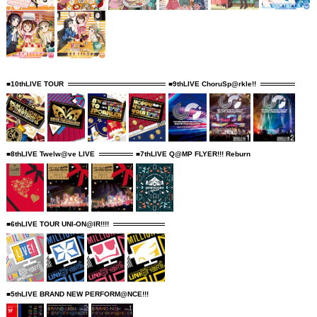
■10thLIVE TOUR
■9thLIVE ChoruSp@rkle!!
■8thLIVE Twelw@ve LIVE
■7thLIVE Q@MP FLYER!!! Reburn
■6thLIVE TOUR UNI-ON@IR!!!!
■5thLIVE BRAND NEW PERFORM@NCE!!!