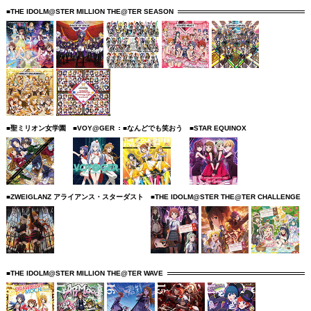
■THE IDOLM@STER MILLION THE@TER SEASON
■聖ミリオン女学園
■VOY@GER
■なんどでも笑おう
■STAR EQUINOX
■ZWEIGLANZ アライアンス・スターダスト
■THE IDOLM@STER THE@TER CHALLENGE
■THE IDOLM@STER MILLION THE@TER WAVE