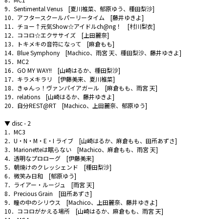
9．Sentimental Venus [夏川椎菜、郁原ゆう、種田梨沙]
10．アフタースクールパーリータイム [藤井ゆきよ]
11．チョー↑元気Show☆アイドルch@ng！ [村川梨衣]
12．ココロ☆エクササイズ [上田麗奈]
13．トキメキの音符になって [麻倉もも]
14．Blue Symphony [Machico、雨宮 天、種田梨沙、藤井ゆきよ]
15．MC2
16．GO MY WAY!! [山崎はるか、種田梨沙]
17．キラメキラリ [伊藤美来、夏川椎菜]
18．きゅんっ！ヴァンパイアガール [麻倉もも、雨宮 天]
19．relations [山崎はるか、藤井ゆきよ]
20．自分REST@RT [Machico、上田麗奈、郁原ゆう]
▼ disc - 2
1．MC3
2．U・N・M・E・I ライブ [山崎はるか、麻倉もも、田所あずさ]
3．Marionetteは眠らない [Machico、麻倉もも、雨宮 天]
4．透明なプロローグ [伊藤美来]
5．朝焼けのクレッシェンド [種田梨沙]
6．微笑み日和 [郁原ゆう]
7．ライアー・ルージュ [雨宮 天]
8．Precious Grain [田所あずさ]
9．瞳の中のシリウス [Machico、上田麗奈、藤井ゆきよ]
10．ココロがかえる場所 [山崎はるか、麻倉もも、雨宮 天]