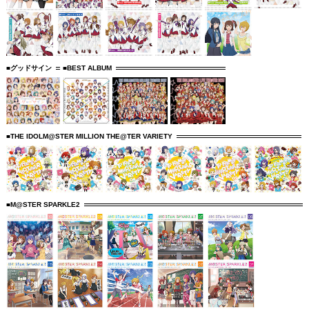
■グッドサイン
■BEST ALBUM
■THE IDOLM@STER MILLION THE@TER VARIETY
■M@STER SPARKLE2