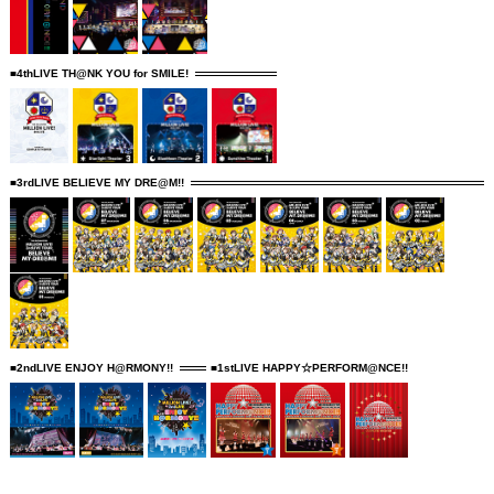
■4thLIVE TH@NK YOU for SMILE!
■3rdLIVE BELIEVE MY DRE@M!!
■2ndLIVE ENJOY H@RMONY!!
■1stLIVE HAPPY☆PERFORM@NCE!!