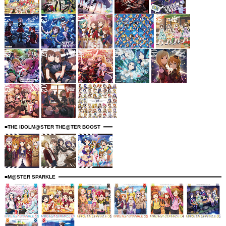
■THE IDOLM@STER THE@TER BOOST
■M@STER SPARKLE