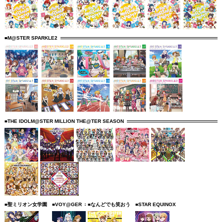
■M@STER SPARKLE2
■THE IDOLM@STER MILLION THE@TER SEASON
■聖ミリオン女学園
■VOY@GER
■なんどでも笑おう
■STAR EQUINOX