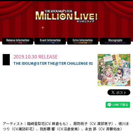
2019.10.30 RELEASE
THE IDOLM@STER THE@TER CHALLENGE 01
アーティスト：箱崎星梨花(CV. 麻倉もも）、周防桃子（CV. 渡部恵子）、徳川ま
つり（CV.諏訪彩花）、我那覇 響（CV.沼倉愛美）、永吉 昴（CV. 斉藤佑圭）