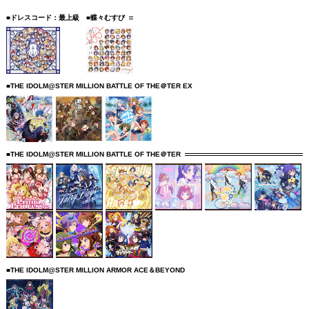
■ドレスコード：最上級
■蝶々むすび
■THE IDOLM@STER MILLION BATTLE OF THE＠TER EX
■THE IDOLM@STER MILLION BATTLE OF THE＠TER
■THE IDOLM@STER MILLION ARMOR ACE＆BEYOND