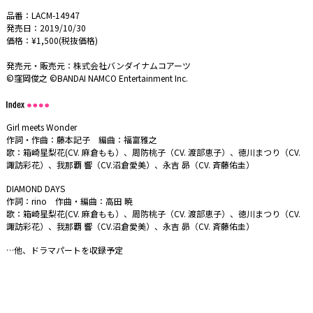
品番：LACM-14947
発売日：2019/10/30
価格：¥1,500(税抜価格)
発売元・販売元：株式会社バンダイナムコアーツ
©窪岡俊之 ©BANDAI NAMCO Entertainment Inc.
Girl meets Wonder
作詞・作曲：藤本記子 編曲：福富雅之
歌：箱崎星梨花(CV. 麻倉もも）、周防桃子（CV. 渡部恵子）、徳川まつり（CV.
諏訪彩花）、我那覇 響（CV.沼倉愛美）、永吉 昴（CV. 斉藤佑圭）
DIAMOND DAYS
作詞：rino 作曲・編曲：高田 暁
歌：箱崎星梨花(CV. 麻倉もも）、周防桃子（CV. 渡部恵子）、徳川まつり（CV.
諏訪彩花）、我那覇 響（CV.沼倉愛美）、永吉 昴（CV. 斉藤佑圭）
…他、ドラマパートを収録予定