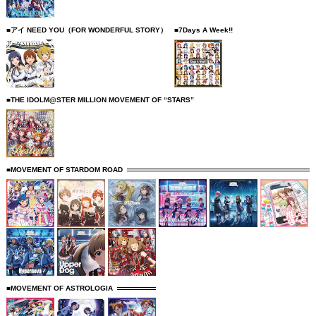
■アイ NEED YOU（FOR WONDERFUL STORY）
■7Days A Week!!
■THE IDOLM@STER MILLION MOVEMENT OF “STARS”
■MOVEMENT OF STARDOM ROAD
■MOVEMENT OF ASTROLOGIA