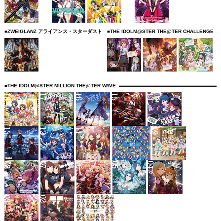
■ZWEIGLANZ アライアンス・スターダスト
■THE IDOLM@STER THE@TER CHALLENGE
■THE IDOLM@STER MILLION THE@TER WAVE