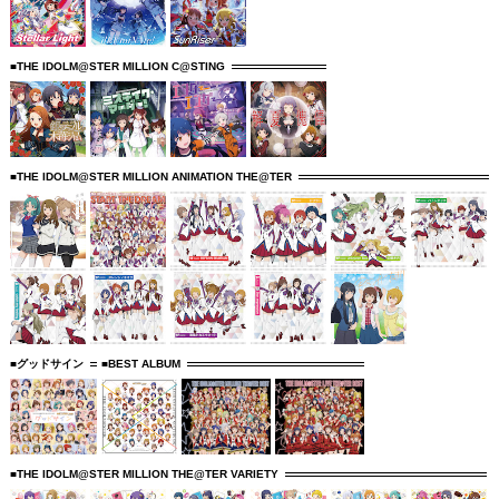
■THE IDOLM@STER MILLION C@STING
■THE IDOLM@STER MILLION ANIMATION THE@TER
■グッドサイン
■BEST ALBUM
■THE IDOLM@STER MILLION THE@TER VARIETY