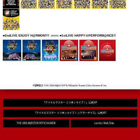
■2ndLIVE ENJOY H@RMONY!!
■1stLIVE HAPPY☆PERFORM@NCE!!
©窪岡俊之 THE IDOLM@STER™& ©Bandai Namco Entertainment Inc.
「アイドルマスター ミリオンライブ！」公式HP
「アイドルマスター ミリオンライブ！ シアターデイズ」公式HP
THE IDOLM@STER OFFICIALWEB
Lantis Web Site