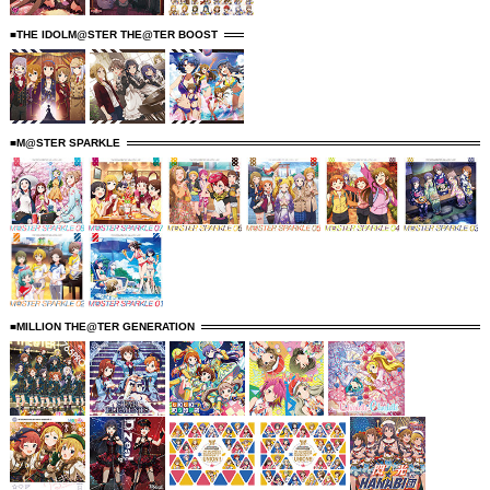
■THE IDOLM@STER THE@TER BOOST
■M@STER SPARKLE
■MILLION THE@TER GENERATION