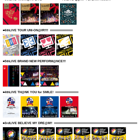
■6thLIVE TOUR UNI-ON@IR!!!!
■5thLIVE BRAND NEW PERFORM@NCE!!!
■4thLIVE TH@NK YOU for SMILE!
■3rdLIVE BELIEVE MY DRE@M!!