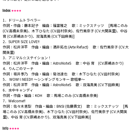
1．ドリームトラベラー
作詞・作曲：藤本記子 編曲：福富雅之 歌：ミックスナッツ [馬場このみ
(CV.高橋未奈美)、木下ひなた (CV.田村奈央)、佐竹美奈子 (CV.大関英里)、中谷
育 (CV.原嶋あかり)、双海真美 (CV.下田麻美)]
2．SUPER SIZE LOVE!!
作詞：松井洋平 作曲・編曲：酒井拓也 (Arte Refact) 歌：佐竹美奈子 (CV.大
関英里)
3．アニマル☆ステイション！
作詞：松井洋平 作曲・編曲：AstroNoteS 歌：中谷 育 (CV.原嶋あかり)
4．りんごのマーチ
作詞：坂井季乃 作曲・編曲：菊池達也 歌：木下ひなた (CV.田村奈央)
5． WOW! I NEED!! ～シンギングモンキー 歌唱拳～
作詞：松井洋平 作曲・編曲：AstroNoteS 歌：双海真美 (CV.下田麻美)
6．水中キャンディ
作詞・作曲・編曲：KOH 歌：馬場このみ (CV.高橋未奈美)
7．Welcome!!
作詞：佐々木恵梨 作曲・編曲：BNSI (佐藤貴文) 歌：ミックスナッツ [馬
場このみ (CV.高橋未奈美)、木下ひなた (CV.田村奈央)、佐竹美奈子 (CV.大関英
里)、中谷 育 (CV.原嶋あかり)、双海真美 (CV.下田麻美)]