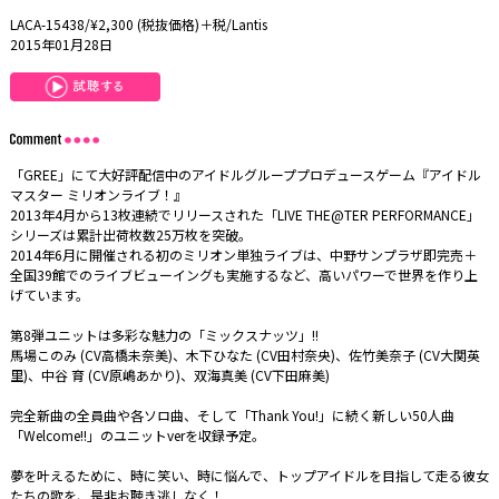
LACA-15438/¥2,300 (税抜価格)＋税/Lantis
2015年01月28日
「GREE」にて大好評配信中のアイドルグループプロデュースゲーム『アイドル
マスター ミリオンライブ！』
2013年4月から13枚連続でリリースされた「LIVE THE@TER PERFORMANCE」
シリーズは累計出荷枚数25万枚を突破。
2014年6月に開催される初のミリオン単独ライブは、中野サンプラザ即完売＋
全国39館でのライブビューイングも実施するなど、高いパワーで世界を作り上
げています。
第8弾ユニットは多彩な魅力の「ミックスナッツ」!!
馬場このみ (CV高橋未奈美)、木下ひなた (CV田村奈央)、佐竹美奈子 (CV大関英
里)、中谷 育 (CV原嶋あかり)、双海真美 (CV下田麻美)
完全新曲の全員曲や各ソロ曲、そして「Thank You!」に続く新しい50人曲
「Welcome!!」のユニットverを収録予定。
夢を叶えるために、時に笑い、時に悩んで、トップアイドルを目指して走る彼女
たちの歌を、是非お聴き逃しなく！