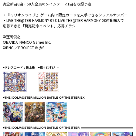
完全新曲6曲・50人全員のメインテーマ1曲を収録予定
・『ミリオンライブ!』ゲーム内で限定カードを入手できるシリアルナンバー
・LIVE THE@TER HARMONY 07とLIVE THE@TER HARMONY 08連動購入で
応募できる「発売記念イベント」応募チラシ
©窪岡俊之
©BANDAI NAMCO Games Inc.
©BNGI／PROJECT iM@S
■ドレスコード：最上級
■蝶々むすび
■THE IDOLM@STER MILLION BATTLE OF THE＠TER EX
■THE IDOLM@STER MILLION BATTLE OF THE＠TER