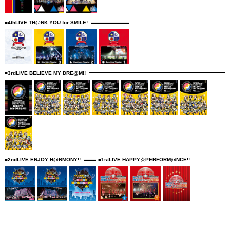
■4thLIVE TH@NK YOU for SMILE!
■3rdLIVE BELIEVE MY DRE@M!!
■2ndLIVE ENJOY H@RMONY!!
■1stLIVE HAPPY☆PERFORM@NCE!!