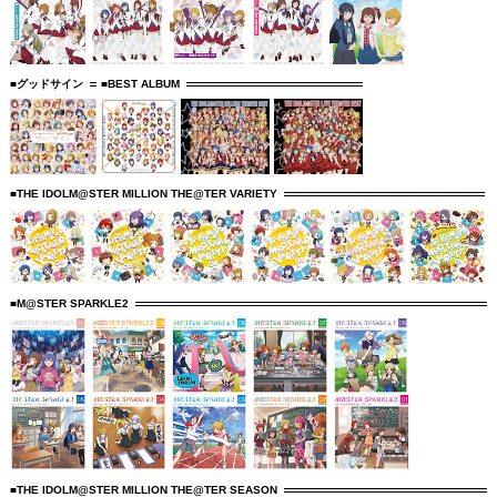
■グッドサイン
■BEST ALBUM
■THE IDOLM@STER MILLION THE@TER VARIETY
■M@STER SPARKLE2
■THE IDOLM@STER MILLION THE@TER SEASON