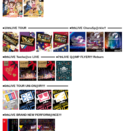
■10thLIVE TOUR
■9thLIVE ChoruSp@rkle!!
■8thLIVE Twelw@ve LIVE
■7thLIVE Q@MP FLYER!!! Reburn
■6thLIVE TOUR UNI-ON@IR!!!!
■5thLIVE BRAND NEW PERFORM@NCE!!!