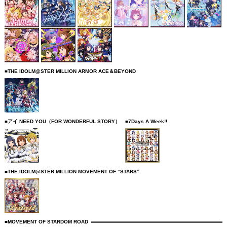
■THE IDOLM@STER MILLION ARMOR ACE＆BEYOND
■アイ NEED YOU（FOR WONDERFUL STORY）
■7Days A Week!!
■THE IDOLM@STER MILLION MOVEMENT OF “STARS”
■MOVEMENT OF STARDOM ROAD