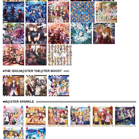
■THE IDOLM@STER THE@TER BOOST
■M@STER SPARKLE