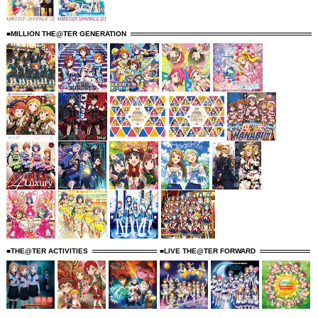
■MILLION THE@TER GENERATION
■THE@TER ACTIVITIES
■LIVE THE@TER FORWARD