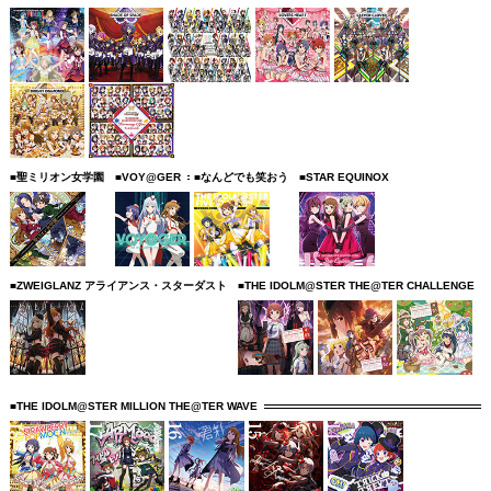
■聖ミリオン女学園
■VOY@GER
■なんどでも笑おう
■STAR EQUINOX
■ZWEIGLANZ アライアンス・スターダスト
■THE IDOLM@STER THE@TER CHALLENGE
■THE IDOLM@STER MILLION THE@TER WAVE