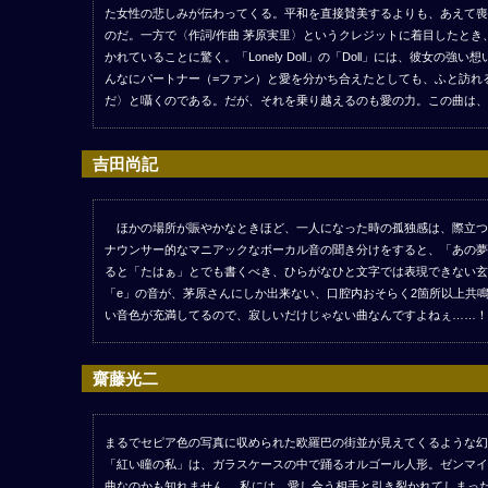
た女性の悲しみが伝わってくる。平和を直接賛美するよりも、あえて喪
のだ。一方で〈作詞/作曲 茅原実里〉というクレジットに着目したとき
かれていることに驚く。「Lonely Doll」の「Doll」には、彼女の
んなにパートナー（=ファン）と愛を分かち合えたとしても、ふと訪れ
だ〉と囁くのである。だが、それを乗り越えるのも愛の力。この曲は、
吉田尚記
ほかの場所が賑やかなときほど、一人になった時の孤独感は、際立つ
ナウンサー的なマニアックなボーカル音の聞き分けをすると、「あの夢
ると「たはぁ」とでも書くべき、ひらがなひと文字では表現できない玄
「e」の音が、茅原さんにしか出来ない、口腔内おそらく2箇所以上共
い音色が充満してるので、寂しいだけじゃない曲なんですよねぇ……！
齋藤光二
まるでセピア色の写真に収められた欧羅巴の街並が見えてくるような幻
「紅い瞳の私」は、ガラスケースの中で踊るオルゴール人形。ゼンマイ
曲なのかも知れません。 私には、愛し合う相手と引き裂かれてしまっ