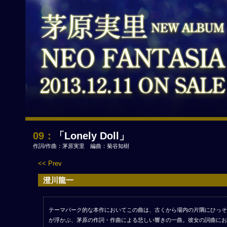
09：
「Lonely Doll」
作詞/作曲：茅原実里 編曲：菊谷知樹
<< Prev
澄川龍一
テーマパーク的な本作においてこの曲は、古くから場内の片隅にひっそ
が浮かぶ、茅原の作詞・作曲による悲しい響きの一曲。彼女の詞曲にお