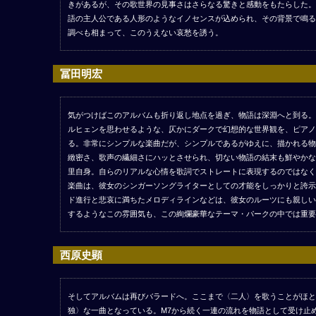
きがあるが、その歌世界の見事さはさらなる驚きと感動をもたらした。
語の主人公である人形のようなイノセンスが込められ、その背景で鳴る
調べも相まって、このうえない哀愁を誘う。
冨田明宏
気がつけばこのアルバムも折り返し地点を過ぎ、物語は深淵へと到る。
ルヒェンを思わせるような、仄かにダークで幻想的な世界観を、ピアノ
る。非常にシンプルな楽曲だが、シンプルであるがゆえに、描かれる物
緻密さ、歌声の繊細さにハッとさせられ、切ない物語の結末も鮮やかな
里自身。自らのリアルな心情を歌詞でストレートに表現するのではなく
楽曲は、彼女のシンガーソングライターとしての才能をしっかりと誇示
ド進行と悲哀に満ちたメロディラインなどは、彼女のルーツにも親しい
するようなこの雰囲気も、この絢爛豪華なテーマ・パークの中では重要
西原史顕
そしてアルバムは再びバラードへ。ここまで〈二人〉を歌うことがほと
独〉な一曲となっている。M7から続く一連の流れを物語として受け止