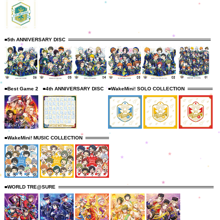
■5th ANNIVERSARY DISC
■Best Game 2
■4th ANNIVERSARY DISC
■WakeMini! SOLO COLLECTION
■WakeMini! MUSIC COLLECTION
■WORLD TRE@SURE