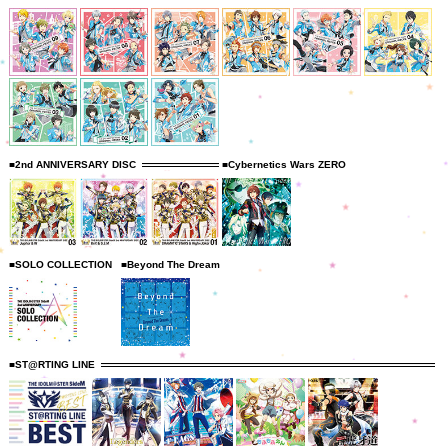
■2nd ANNIVERSARY DISC
■Cybernetics Wars ZERO
■SOLO COLLECTION
■Beyond The Dream
■ST@RTING LINE