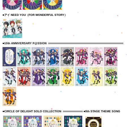
■アイ NEED YOU（FOR WONDERFUL STORY）
■10th ANNIVERSARY P@SSION
■CIRCLE OF DELIGHT SOLO COLLECTION
■9th STAGE THEME SONG