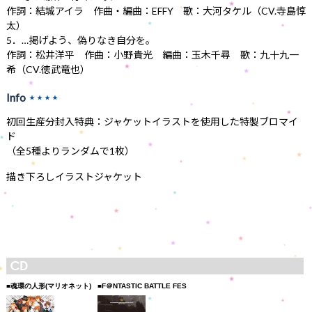
作詞：結城アイラ 作曲・編曲：EFFY 歌：大河タケル（CV.寺島惇
太）
5．…掲げよう、偽りなき自分を。
作詞：松井洋平 作曲：小野貴光 編曲：玉木千尋 歌：九十九一
希（CV.徳武竜也）
Info
★★★★
初回生産分封入特典：ジャケットイラストを使用した特製ブロマイ
ド
（全5種よりランダムで1枚）
描き下ろしイラストジャケット
■魂環の人形(マリオネット)
■F＠NTASTIC BATTLE FES