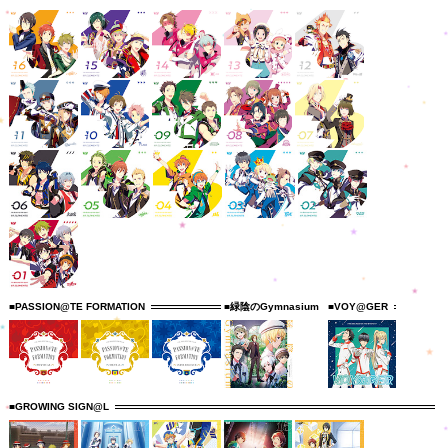
■PASSION@TE FORMATION
■緑陰のGymnasium
■VOY@GER
■GROWING SIGN@L