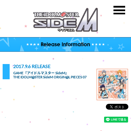
2017.9.6 RELEASE
GAME『アイドルマスター SideM』
THE IDOLM@STER SideM ORIGIN@L PIECES 07