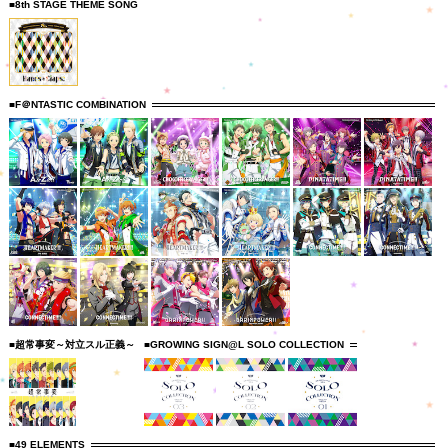
■8th STAGE THEME SONG
■F＠NTASTIC COMBINATION
■超常事変～対立スル正義～
■GROWING SIGN@L SOLO COLLECTION
■49 ELEMENTS