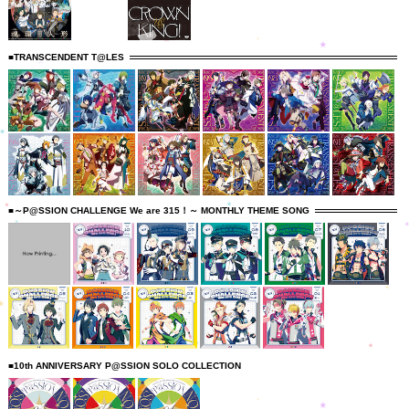
■TRANSCENDENT T@LES
■～P@SSION CHALLENGE We are 315！～ MONTHLY THEME SONG
■10th ANNIVERSARY P@SSION SOLO COLLECTION