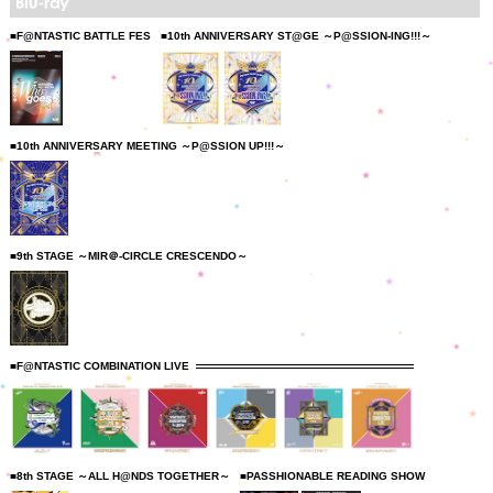
■F@NTASTIC BATTLE FES
■10th ANNIVERSARY ST@GE ～P@SSION-ING!!!～
■10th ANNIVERSARY MEETING ～P@SSION UP!!!～
■9th STAGE ～MIR＠-CIRCLE CRESCENDO～
■F@NTASTIC COMBINATION LIVE
■8th STAGE ～ALL H@NDS TOGETHER～
■PASSHIONABLE READING SHOW