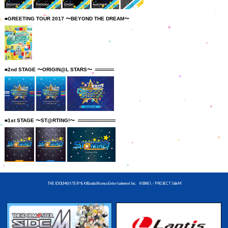
■GREETING TOUR 2017 〜BEYOND THE DREAM〜
■2nd STAGE 〜ORIGIN@L STARS〜
■1st STAGE 〜ST@RTING!〜
THE IDOLM@STER™& ©Bandai Namco Entertainment Inc. © BNEI／PROJECT SideM