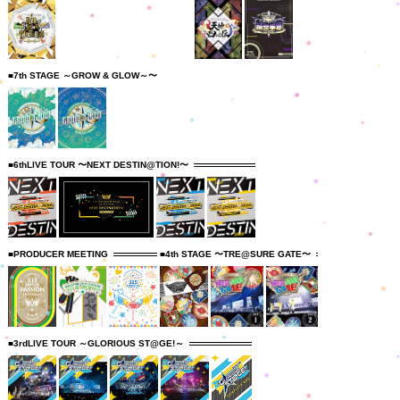
■7th STAGE ～GROW & GLOW～〜
■6thLIVE TOUR 〜NEXT DESTIN@TION!〜
■PRODUCER MEETING
■4th STAGE 〜TRE@SURE GATE〜
■3rdLIVE TOUR ～GLORIOUS ST@GE!～