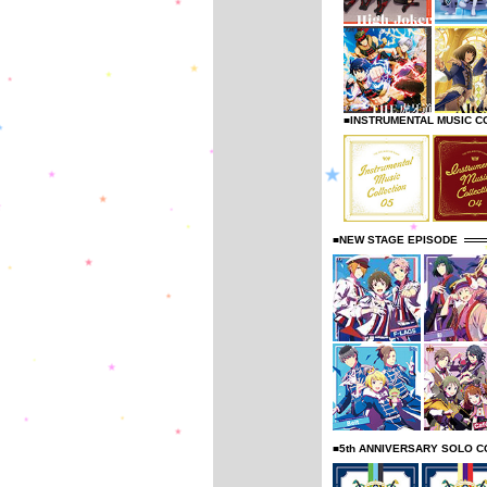
■INSTRUMENTAL MUSIC C
■NEW STAGE EPISODE
■5th ANNIVERSARY SOLO C