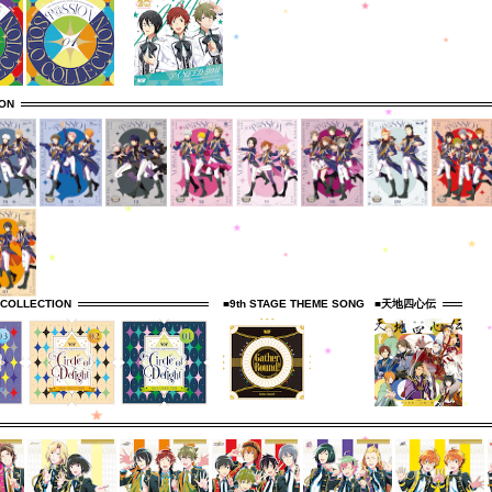
ION
 COLLECTION
■9th STAGE THEME SONG
■天地四心伝