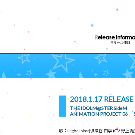
2018.1.17 RELEASE
THE IDOLM@STER SideM
ANIMATION PROJECT 06 「S
歌：High×Joker[伊瀬谷 四季 (CV.野上 翔