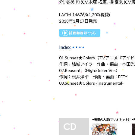
介), 冬美 旬 (CV.永塚 拓馬), 榊 夏来 (CV.渡
LACM-14676/¥1,200(税抜)
2018年1月17日発売
Index
★★★★
01.Sunset★Colors（TVアニメ『
作詞：結城アイラ 作曲・編曲：本田光
02.Reason!!（High×Joker Ver.）
作詞：松井洋平 作曲・編曲：EFFY
03.Sunset★Colors -Instrumental-
■魂環の人形(マリオネット)
■