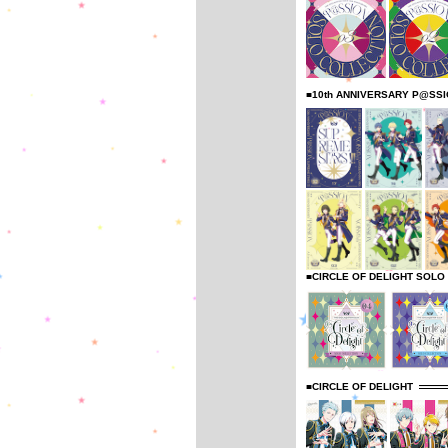
■10th ANNIVERSARY P@SS
■CIRCLE OF DELIGHT SOLO
■CIRCLE OF DELIGHT