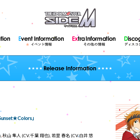
unset★Colors」
), 秋山 隼人 (CV.千葉 翔也), 若里 春名 (CV.白井 悠