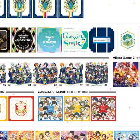
■Best Game 2
ION
■WakeMini! MUSIC COLLECTION