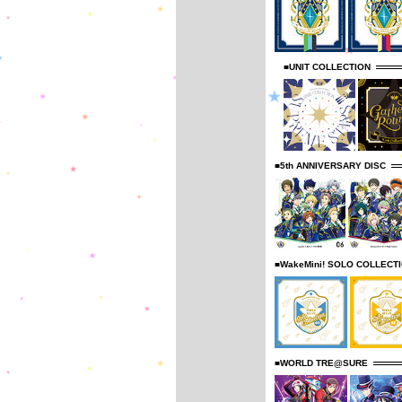
■UNIT COLLECTION
■5th ANNIVERSARY DISC
■WakeMini! SOLO COLLECT
■WORLD TRE@SURE