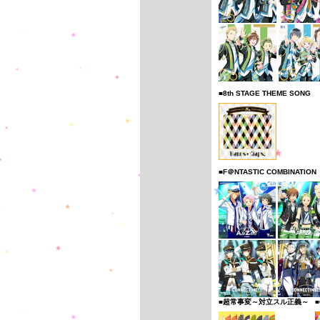
■8th STAGE THEME SONG
■F＠NTASTIC COMBINATION
■超常事変～対立スル正義～
■