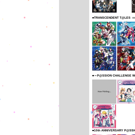
■TRANSCENDENT T@LES
■～P@SSION CHALLENGE W
■10th ANNIVERSARY P@SS