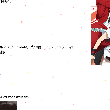
辺 紘)],
アイドルマスター SideM』第10話エンディングテーマ）
史郎
F＠NTASTIC BATTLE FES