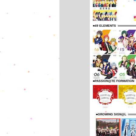
■49 ELEMENTS
■PASSION@TE FORMATION
■GROWING SIGN@L