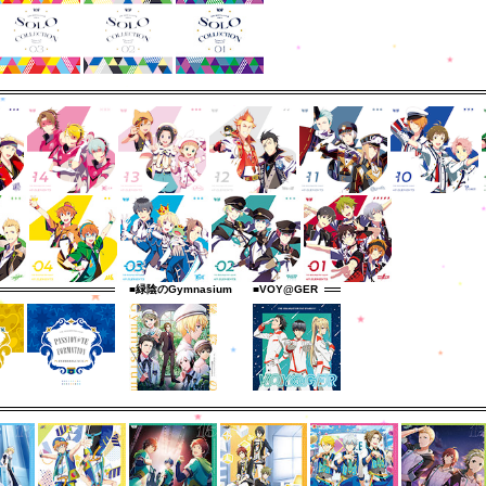
■緑陰のGymnasium
■VOY@GER