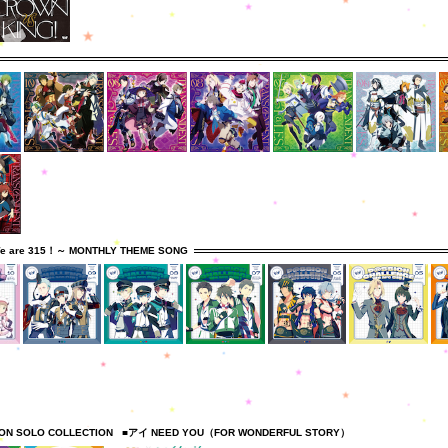
e are 315！～ MONTHLY THEME SONG
ION SOLO COLLECTION
■アイ NEED YOU（FOR WONDERFUL STORY）