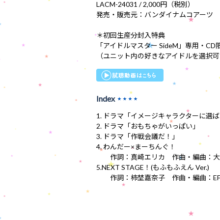
LACM-24031 / 2,000円（税別）
発売・販売元：バンダイナムコアーツ
＊初回生産分封入特典
「アイドルマスター SideM」専用・
（ユニット内の好きなアイドルを選択可
Index
★★★★
1. ドラマ「イメージキャラクターに選
2. ドラマ「おもちゃがいっぱい」
3. ドラマ「作戦会議だ！」
4. わんだー×まーちんぐ！
作詞：真崎エリカ 作曲・編曲：大熊淳生 (
5.NEXT STAGE！(もふもふえん Ver.)
作詞：柿埜嘉奈子 作曲・編曲：EF