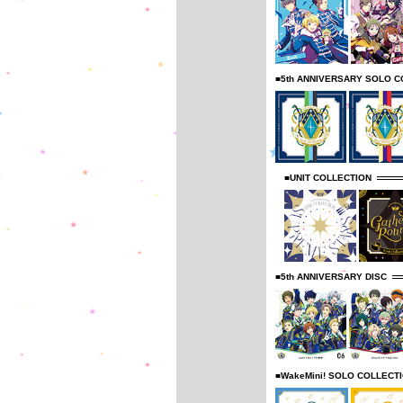
■5th ANNIVERSARY SOLO C
■UNIT COLLECTION
■5th ANNIVERSARY DISC
■WakeMini! SOLO COLLECT