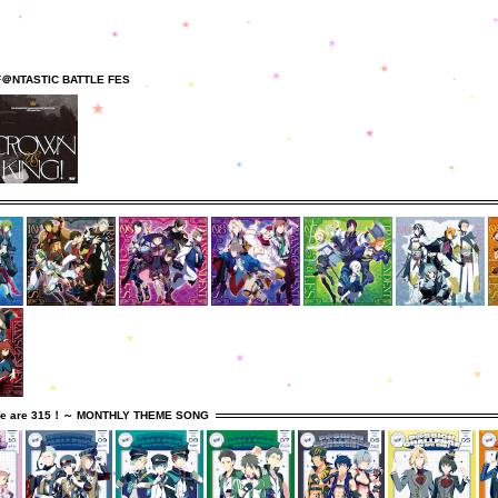
F＠NTASTIC BATTLE FES
e are 315！～ MONTHLY THEME SONG