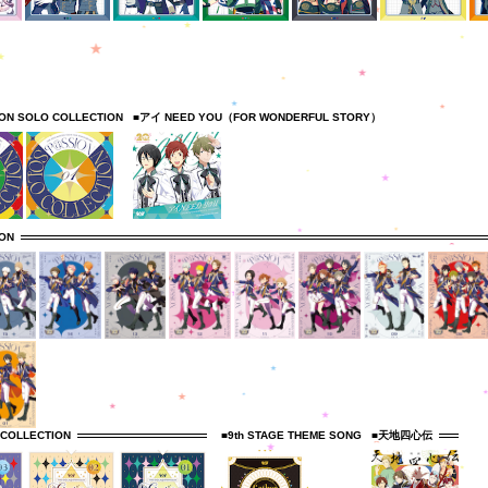
ION SOLO COLLECTION
■アイ NEED YOU（FOR WONDERFUL STORY）
ION
 COLLECTION
■9th STAGE THEME SONG
■天地四心伝