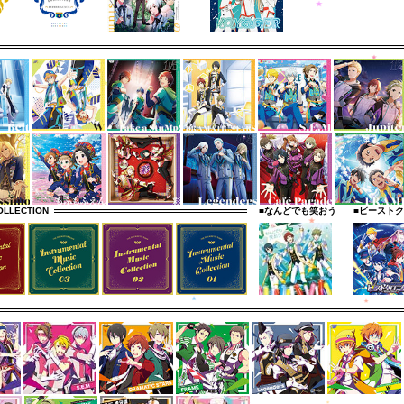
OLLECTION
■なんどでも笑おう
■ビースト