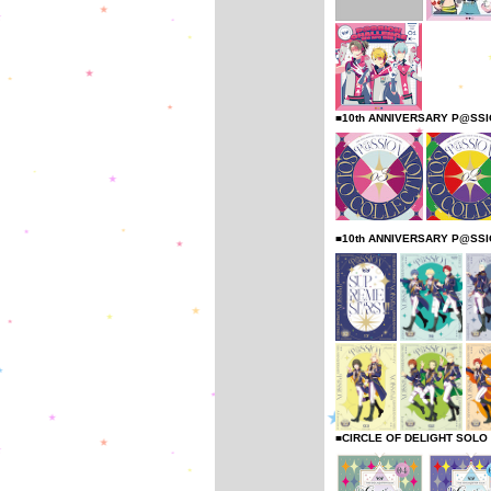
■10th ANNIVERSARY P@SS
■10th ANNIVERSARY P@SS
■CIRCLE OF DELIGHT SOLO