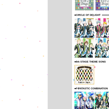
■CIRCLE OF DELIGHT
■8th STAGE THEME SONG
■F＠NTASTIC COMBINATION