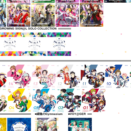
GROWING SIGN@L SOLO COLLECTION
■緑陰のGymnasium
■VOY@GER