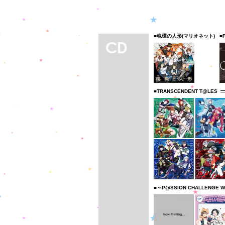
■魂環の人形(マリオネット)
■
■TRANSCENDENT T@LES
■～P@SSION CHALLENGE W