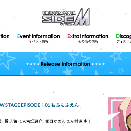
NEW STAGE EPISODE：01 もふもふえん
橘 志狼 (CV.古畑恵介), 姫野かのん (CV.村瀬 歩)]