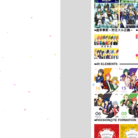
■超常事変～対立スル正義～
■
■49 ELEMENTS
■PASSION@TE FORMATION