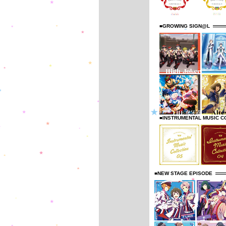
■GROWING SIGN@L
■INSTRUMENTAL MUSIC C
■NEW STAGE EPISODE