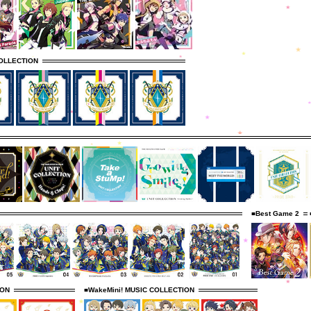
OLLECTION
■Best Game 2
ION
■WakeMini! MUSIC COLLECTION