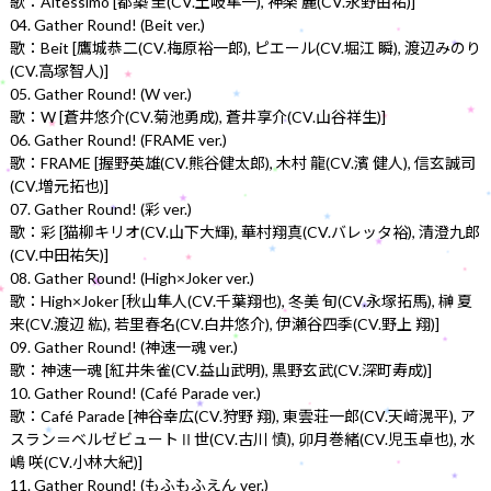
歌：Altessimo [都築 圭(CV.土岐隼一), 神楽 麗(CV.永野由祐)]
04. Gather Round! (Beit ver.)
歌：Beit [鷹城恭二(CV.梅原裕一郎), ピエール(CV.堀江 瞬), 渡辺みのり
(CV.高塚智人)]
05. Gather Round! (W ver.)
歌：W [蒼井悠介(CV.菊池勇成), 蒼井享介(CV.山谷祥生)]
06. Gather Round! (FRAME ver.)
歌：FRAME [握野英雄(CV.熊谷健太郎), 木村 龍(CV.濱 健人), 信玄誠司
(CV.増元拓也)]
07. Gather Round! (彩 ver.)
歌：彩 [猫柳キリオ(CV.山下大輝), 華村翔真(CV.バレッタ裕), 清澄九郎
(CV.中田祐矢)]
08. Gather Round! (High×Joker ver.)
歌：High×Joker [秋山隼人(CV.千葉翔也), 冬美 旬(CV.永塚拓馬), 榊 夏
来(CV.渡辺 紘), 若里春名(CV.白井悠介), 伊瀬谷四季(CV.野上 翔)]
09. Gather Round! (神速一魂 ver.)
歌：神速一魂 [紅井朱雀(CV.益山武明), 黒野玄武(CV.深町寿成)]
10. Gather Round! (Café Parade ver.)
歌：Café Parade [神谷幸広(CV.狩野 翔), 東雲荘一郎(CV.天﨑滉平), ア
スラン＝ベルゼビュートⅡ世(CV.古川 慎), 卯月巻緒(CV.児玉卓也), 水
嶋 咲(CV.小林大紀)]
11. Gather Round! (もふもふえん ver.)