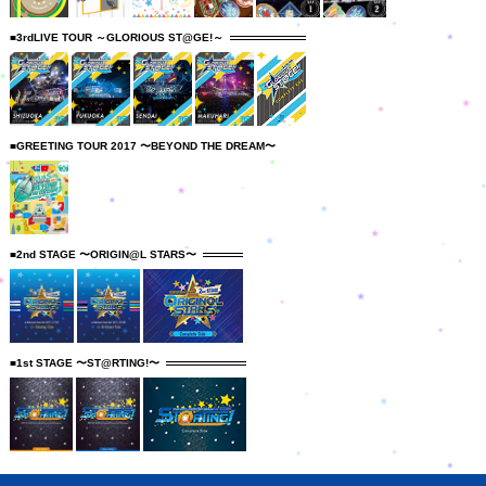
■3rdLIVE TOUR ～GLORIOUS ST@GE!～
■GREETING TOUR 2017 〜BEYOND THE DREAM〜
■2nd STAGE 〜ORIGIN@L STARS〜
■1st STAGE 〜ST@RTING!〜