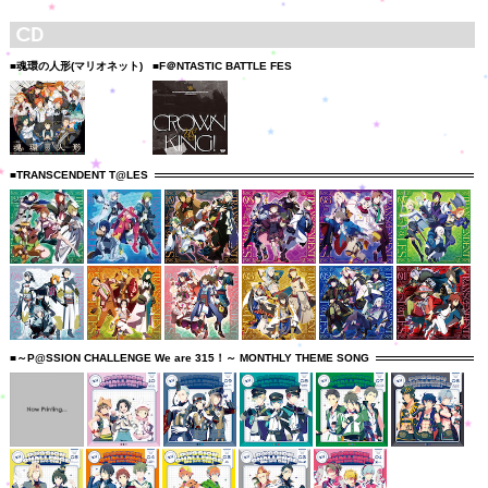
■魂環の人形(マリオネット)
■F＠NTASTIC BATTLE FES
■TRANSCENDENT T@LES
■～P@SSION CHALLENGE We are 315！～ MONTHLY THEME SONG