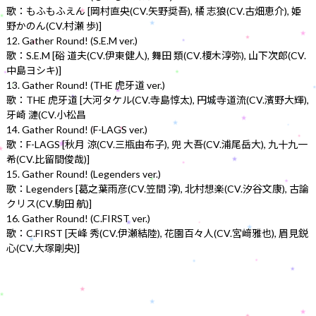
歌：もふもふえん [岡村直央(CV.矢野奨吾), 橘 志狼(CV.古畑恵介), 姫
野かのん(CV.村瀬 歩)]
12. Gather Round! (S.E.M ver.)
歌：S.E.M [硲 道夫(CV.伊東健人), 舞田 類(CV.榎木淳弥), 山下次郎(CV.
中島ヨシキ)]
13. Gather Round! (THE 虎牙道 ver.)
歌：THE 虎牙道 [大河タケル(CV.寺島惇太), 円城寺道流(CV.濱野大輝),
牙崎 漣(CV.小松昌
14. Gather Round! (F-LAGS ver.)
歌：F-LAGS [秋月 涼(CV.三瓶由布子), 兜 大吾(CV.浦尾岳大), 九十九一
希(CV.比留間俊哉)]
15. Gather Round! (Legenders ver.)
歌：Legenders [葛之葉雨彦(CV.笠間 淳), 北村想楽(CV.汐谷文康), 古論
クリス(CV.駒田 航)]
16. Gather Round! (C.FIRST ver.)
歌：C.FIRST [天峰 秀(CV.伊瀬結陸), 花園百々人(CV.宮﨑雅也), 眉見鋭
心(CV.大塚剛央)]