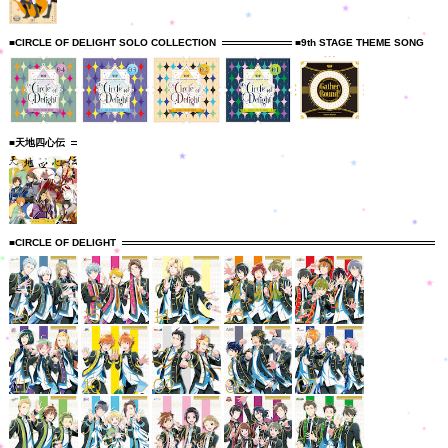
■CIRCLE OF DELIGHT SOLO COLLECTION
■9th STAGE THEME SONG
■天地四心伝
■CIRCLE OF DELIGHT