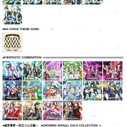
■8th STAGE THEME SONG
■F＠NTASTIC COMBINATION
■超常事変～対立スル正義～
■GROWING SIGN@L SOLO COLLECTION