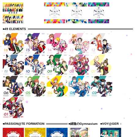
■49 ELEMENTS
■PASSION@TE FORMATION
■緑陰のGymnasium
■VOY@GER