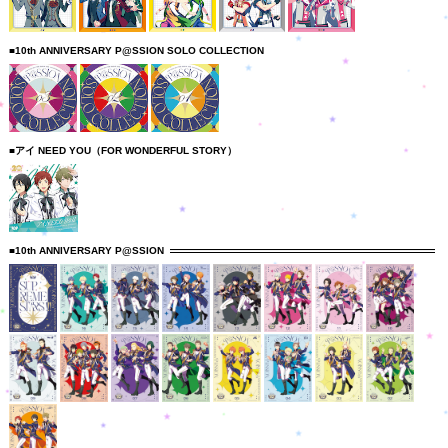
■10th ANNIVERSARY P@SSION SOLO COLLECTION
■アイ NEED YOU（FOR WONDERFUL STORY）
■10th ANNIVERSARY P@SSION