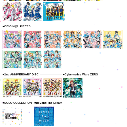
■ORIGIN@L PIECES
■2nd ANNIVERSARY DISC
■Cybernetics Wars ZERO
■SOLO COLLECTION
■Beyond The Dream