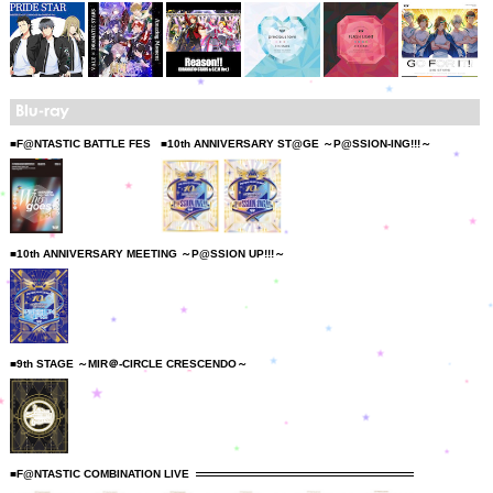
■F@NTASTIC BATTLE FES
■10th ANNIVERSARY ST@GE ～P@SSION-ING!!!～
■10th ANNIVERSARY MEETING ～P@SSION UP!!!～
■9th STAGE ～MIR＠-CIRCLE CRESCENDO～
■F@NTASTIC COMBINATION LIVE