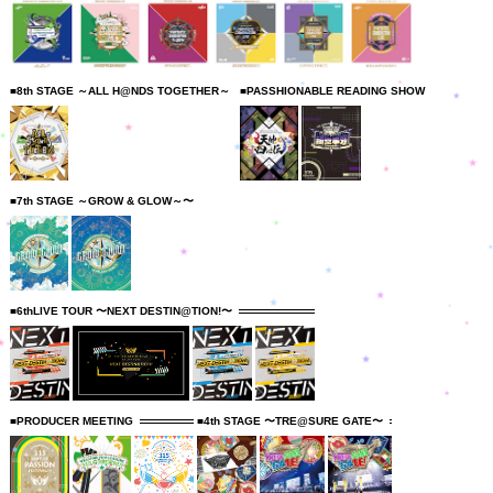
■8th STAGE ～ALL H@NDS TOGETHER～
■PASSHIONABLE READING SHOW
■7th STAGE ～GROW & GLOW～〜
■6thLIVE TOUR 〜NEXT DESTIN@TION!〜
■PRODUCER MEETING
■4th STAGE 〜TRE@SURE GATE〜