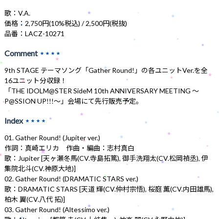
歌：V.A.
価格：2,750円(10%税込) / 2,500円(税抜)
品番：LACZ-10271
Comment
★★★★
9th STAGE テーマソング「Gather Round!」の各ユニットVer.を全
16ユニット分収録！
「THE IDOLM@STER SideM 10th ANNIVERSARY MEETING ～
P@SSION UP!!!～」会場にて先行販売予定。
Index
★★★★
01. Gather Round! (Jupiter ver.)
作詞：真崎エリカ 作曲・編曲：志村真白
歌：Jupiter [天ヶ瀬冬馬(CV.寺島拓篤), 御手洗翔太(CV.松岡禎丞), 伊
集院北斗(CV.神原大地)]
02. Gather Round! (DRAMATIC STARS ver.)
歌：DRAMATIC STARS [天道 輝(CV.仲村宗悟), 桜庭 薫(CV.内田雄馬),
柏木 翼(CV.八代 拓)]
03. Gather Round! (Altessimo ver.)