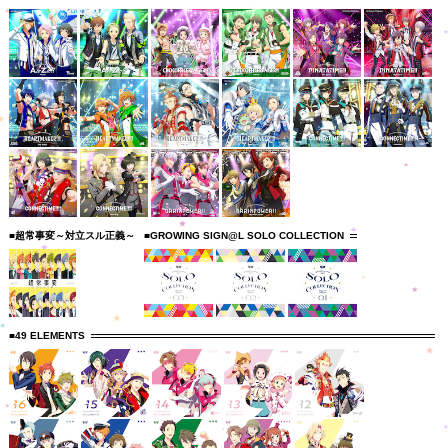
■超常事変～対立スル正義～
■GROWING SIGN@L SOLO COLLECTION
■49 ELEMENTS