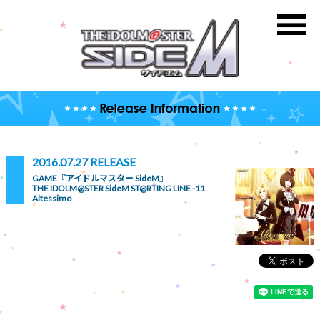
2016.07.27 RELEASE
GAME『アイドルマスター SideM』
THE IDOLM@STER SideM ST@RTING LINE -11
Altessimo