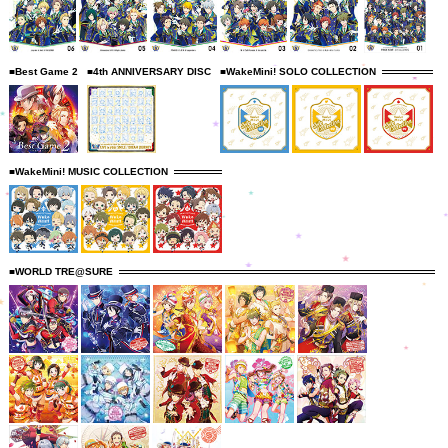
■Best Game 2
■4th ANNIVERSARY DISC
■WakeMini! SOLO COLLECTION
■WakeMini! MUSIC COLLECTION
■WORLD TRE@SURE