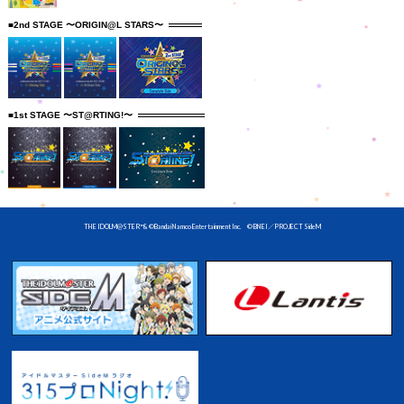
■2nd STAGE 〜ORIGIN@L STARS〜
■1st STAGE 〜ST@RTING!〜
THE IDOLM@STER™& ©Bandai Namco Entertainment Inc. © BNEI／PROJECT SideM