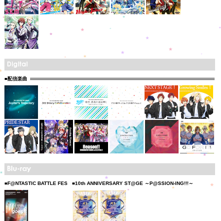
■配信楽曲
■F@NTASTIC BATTLE FES
■10th ANNIVERSARY ST@GE ～P@SSION-ING!!!～