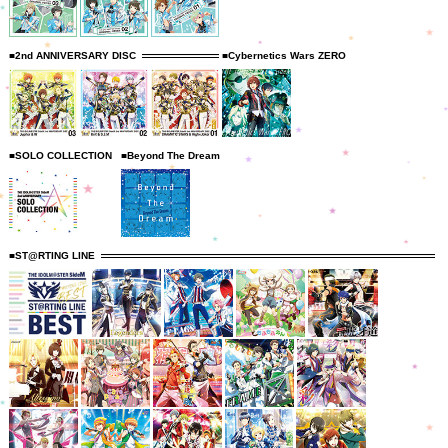
■2nd ANNIVERSARY DISC
■Cybernetics Wars ZERO
■SOLO COLLECTION
■Beyond The Dream
■ST@RTING LINE