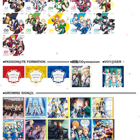
■PASSION@TE FORMATION
■緑陰のGymnasium
■VOY@GER
■GROWING SIGN@L