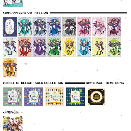
■10th ANNIVERSARY P@SSION
■CIRCLE OF DELIGHT SOLO COLLECTION
■9th STAGE THEME SONG
■天地四心伝