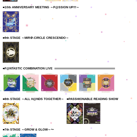
■10th ANNIVERSARY MEETING ～P@SSION UP!!!～
■9th STAGE ～MIR＠-CIRCLE CRESCENDO～
■F@NTASTIC COMBINATION LIVE
■8th STAGE ～ALL H@NDS TOGETHER～
■PASSHIONABLE READING SHOW
■7th STAGE ～GROW & GLOW～〜