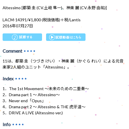
Altessimo [都築 圭 (CV.土岐 隼一)、神楽 麗 (CV.永野 由祐)]
LACM-14391/¥1,800 (税抜価格)＋税/Lantis
2016年07月27日
Comment
★★★★
11は、都築 圭（つづき けい）・神楽 麗（かぐら れい）による元音
楽家2人組のユニット「Altessimo」。
Index
★★★★
1．The 1st Movement ～未来のための二重奏～
2．Drama part 1 ～ Altessimo～
3．Never end「Opus」
4．Drama part 2 ～ Altessimo & THE 虎牙道～
5．DRIVE A LIVE (Altessimo ver.)
Info
★★★★