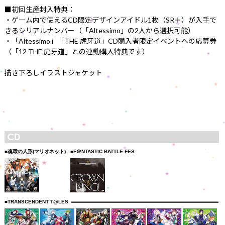
■初回生産封入特典：
・ゲーム内で使えるCD限定デザインアイドル1枚（SR＋）が入手で
きるシリアルナンバー（「Altessimo」の2人から選択可能）
・「Altessimo」「THE 虎牙道」CD購入者限定イベントへの応募券
（「12 THE 虎牙道」との連動購入特典です）
描き下ろしイラストジャケット
■魂環の人形(マリオネット)
■F＠NTASTIC BATTLE FES
■TRANSCENDENT T@LES