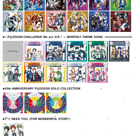
■～P@SSION CHALLENGE We are 315！～ MONTHLY THEME SONG
■10th ANNIVERSARY P@SSION SOLO COLLECTION
■アイ NEED YOU（FOR WONDERFUL STORY）