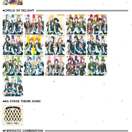
■CIRCLE OF DELIGHT
■8th STAGE THEME SONG
■F＠NTASTIC COMBINATION