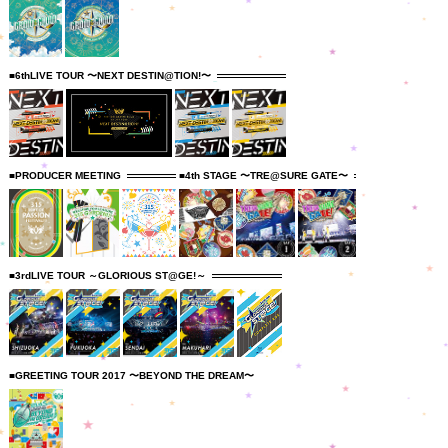
■6thLIVE TOUR 〜NEXT DESTIN@TION!〜
■PRODUCER MEETING
■4th STAGE 〜TRE@SURE GATE〜
■3rdLIVE TOUR ～GLORIOUS ST@GE!～
■GREETING TOUR 2017 〜BEYOND THE DREAM〜