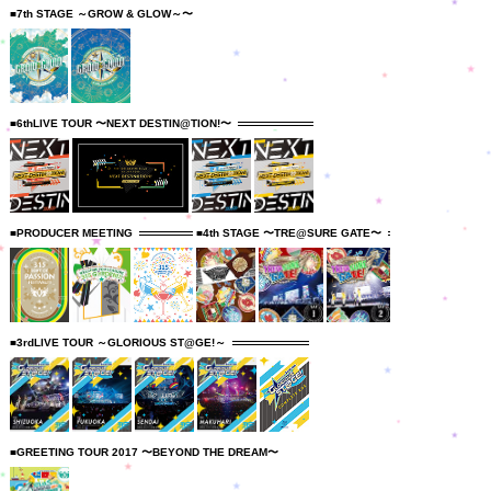
■7th STAGE ～GROW & GLOW～〜
■6thLIVE TOUR 〜NEXT DESTIN@TION!〜
■PRODUCER MEETING
■4th STAGE 〜TRE@SURE GATE〜
■3rdLIVE TOUR ～GLORIOUS ST@GE!～
■GREETING TOUR 2017 〜BEYOND THE DREAM〜