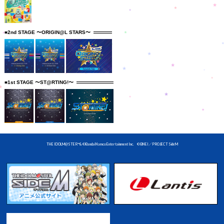
■2nd STAGE 〜ORIGIN@L STARS〜
■1st STAGE 〜ST@RTING!〜
THE IDOLM@STER™& ©Bandai Namco Entertainment Inc. © BNEI／PROJECT SideM