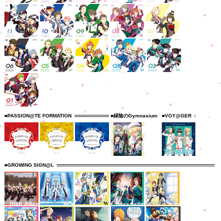
■PASSION@TE FORMATION
■緑陰のGymnasium
■VOY@GER
■GROWING SIGN@L