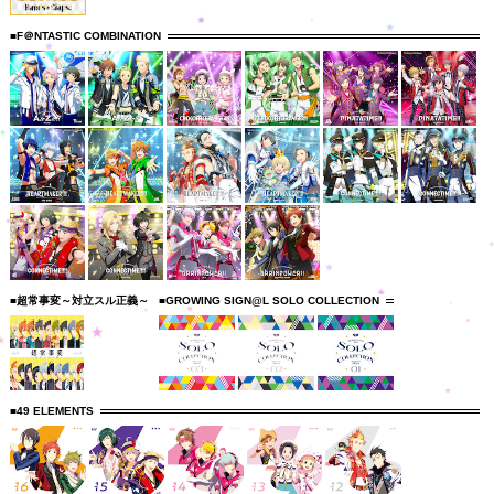
■F＠NTASTIC COMBINATION
■超常事変～対立スル正義～
■GROWING SIGN@L SOLO COLLECTION
■49 ELEMENTS