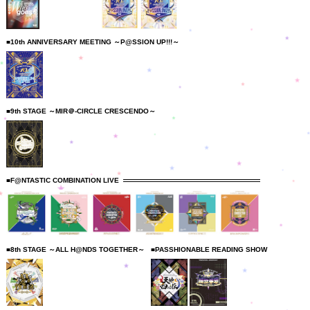
■10th ANNIVERSARY MEETING ～P@SSION UP!!!～
■9th STAGE ～MIR＠-CIRCLE CRESCENDO～
■F@NTASTIC COMBINATION LIVE
■8th STAGE ～ALL H@NDS TOGETHER～
■PASSHIONABLE READING SHOW