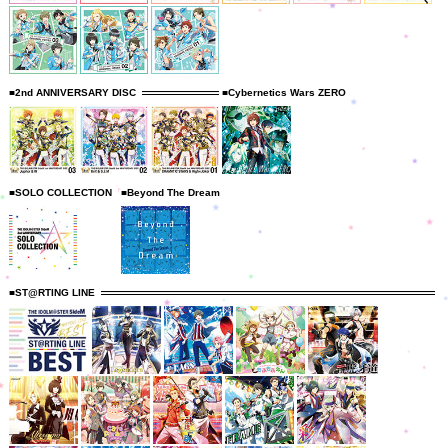
■2nd ANNIVERSARY DISC
■Cybernetics Wars ZERO
■SOLO COLLECTION
■Beyond The Dream
■ST@RTING LINE