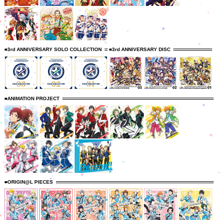
■3rd ANNIVERSARY SOLO COLLECTION
■3rd ANNIVERSARY DISC
■ANIMATION PROJECT
■ORIGIN@L PIECES