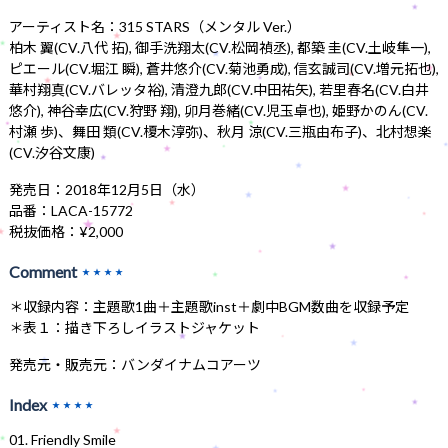
アーティスト名：315 STARS（メンタル Ver.）
柏木 翼(CV.八代 拓), 御手洗翔太(CV.松岡禎丞), 都築 圭(CV.土岐隼一),
ピエール(CV.堀江 瞬), 蒼井悠介(CV.菊池勇成), 信玄誠司(CV.増元拓也),
華村翔真(CV.バレッタ裕), 清澄九郎(CV.中田祐矢), 若里春名(CV.白井
悠介), 神谷幸広(CV.狩野 翔), 卯月巻緒(CV.児玉卓也), 姫野かのん(CV.
村瀬 歩)、舞田 類(CV.榎木淳弥)、秋月 涼(CV.三瓶由布子)、北村想楽
(CV.汐谷文康)
発売日：2018年12月5日（水）
品番：LACA-15772
税抜価格：¥2,000
Comment
★★★★
＊収録内容：主題歌1曲＋主題歌inst＋劇中BGM数曲を収録予定
＊表１：描き下ろしイラストジャケット
発売元・販売元：バンダイナムコアーツ
Index
★★★★
01. Friendly Smile