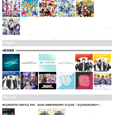
■配信楽曲
■F@NTASTIC BATTLE FES
■10th ANNIVERSARY ST@GE ～P@SSION-ING!!!～