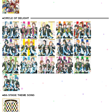
■CIRCLE OF DELIGHT
■8th STAGE THEME SONG