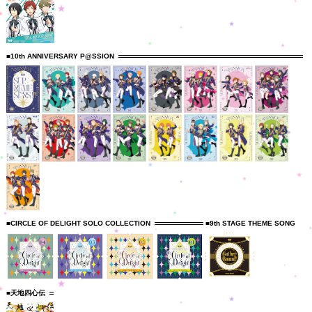
■10th ANNIVERSARY P@SSION
■CIRCLE OF DELIGHT SOLO COLLECTION
■9th STAGE THEME SONG
■天地四心伝