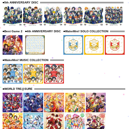
■5th ANNIVERSARY DISC
■Best Game 2
■4th ANNIVERSARY DISC
■WakeMini! SOLO COLLECTION
■WakeMini! MUSIC COLLECTION
■WORLD TRE@SURE