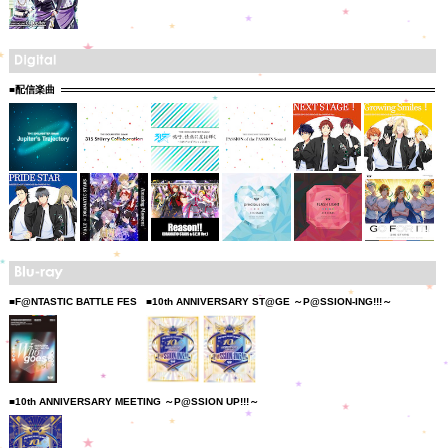
■配信楽曲
■F@NTASTIC BATTLE FES
■10th ANNIVERSARY ST@GE ～P@SSION-ING!!!～
■10th ANNIVERSARY MEETING ～P@SSION UP!!!～