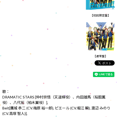
【初回限定盤】
【通常盤】
歌：
DRAMATIC STARS [仲村宗悟（天道輝役）、内田雄馬（桜庭薫
役）、八代拓（柏木翼役）],
Beit[鷹城 恭二 (CV.梅原 裕一郎), ピエール (CV.堀江 瞬), 渡辺 みのり
(CV.高塚 智人)],