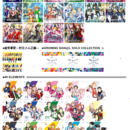
■超常事変～対立スル正義～
■GROWING SIGN@L SOLO COLLECTION
■49 ELEMENTS