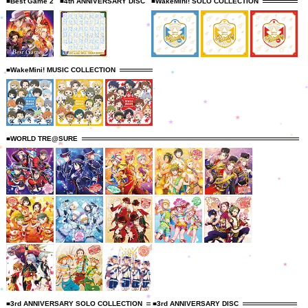
■Best Game 2
■4th ANNIVERSARY DISC
■WakeMini! SOLO COLLECTION
■WakeMini! MUSIC COLLECTION
■WORLD TRE@SURE
■3rd ANNIVERSARY SOLO COLLECTION
■3rd ANNIVERSARY DISC