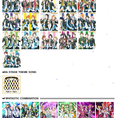
■8th STAGE THEME SONG
■F＠NTASTIC COMBINATION