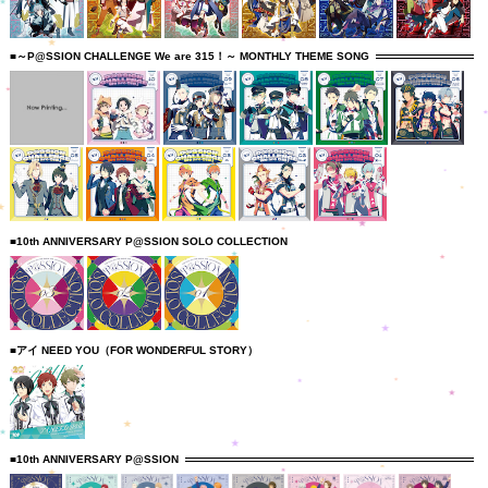
■～P@SSION CHALLENGE We are 315！～ MONTHLY THEME SONG
■10th ANNIVERSARY P@SSION SOLO COLLECTION
■アイ NEED YOU（FOR WONDERFUL STORY）
■10th ANNIVERSARY P@SSION