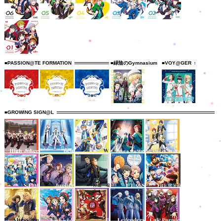
■PASSION@TE FORMATION
■緑陰のGymnasium
■VOY@GER
■GROWING SIGN@L