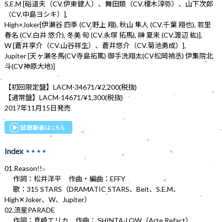
S.E.M [硲道夫（CV.伊東健人）、舞田類（CV.榎木淳弥）、山下次郎
（CV.中島ヨシキ）],
High×Joker[伊瀬谷 四季 (CV.野上 翔), 秋山 隼人 (CV.千葉 翔也), 若里
春名 (CV.白井 悠介), 冬美 旬 (CV.永塚 拓馬), 榊 夏来 (CV.渡辺 紘)],
W [蒼井享介（CV.山谷祥生）、蒼井悠介（CV.菊池勇成）],
Jupiter [天ヶ瀬冬馬(CV寺島拓篤) 御手洗翔太(CV松岡禎丞) 伊集院北
斗(CV神原大地)]
【初回限定盤】LACM-34671/¥2,200(税抜)
【通常盤】LACM-14671/¥1,300(税抜)
2017年11月15日発売
Index
★★★★
01.Reason!!
作詞：松井洋平 作曲・編曲：EFFY
歌：315 STARS（DRAMATIC STARS、Beit、S.E.M、
High✕Joker、W、Jupiter）
02.流星PARADE
作詞：真崎エリカ 作曲： SHINTA-LOW（Arte Refact）