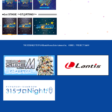
■1st STAGE 〜ST@RTING!〜
THE IDOLM@STER™& ©Bandai Namco Entertainment Inc. © BNEI／PROJECT SideM