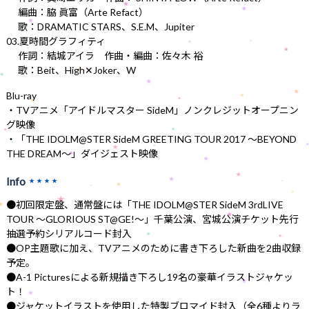
編曲：脇 眞富（Arte Refact）
歌：DRAMATIC STARS、S.E.M、Jupiter
03.夏時間グラフィティ
作詞：結城アイラ 作曲・編曲：佐々木 裕
歌：Beit、High✕Joker、W
Blu-ray
・TVアニメ「アイドルマスター SideM」ノンクレジットオープニン
グ映像
・「THE IDOLM@STER SideM GREETING TOUR 2017 〜BEYOND
THE DREAM〜」ダイジェスト映像
Info
★★★★
●初回限定盤、通常盤には「THE IDOLM@STER SideM 3rdLIVE
TOUR 〜GLORIOUS ST@GE!〜」千葉公演、宮城公演チケット先行
抽選予約シリアルコード封入
●OP主題歌に加え、TVアニメのために書き下ろした新曲を2曲収録
予定。
●A-1 Picturesによる新規描き下ろし19名の豪華イラストジャケッ
ト！
●ジャケットイラストを使用した特製ブロマイド封入（全6種よりラ