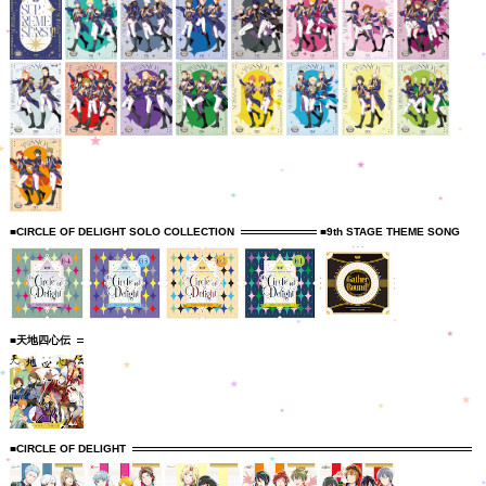
■CIRCLE OF DELIGHT SOLO COLLECTION
■9th STAGE THEME SONG
■天地四心伝
■CIRCLE OF DELIGHT