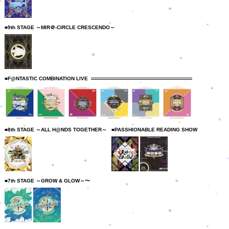
■9th STAGE ～MIR＠-CIRCLE CRESCENDO～
■F@NTASTIC COMBINATION LIVE
■8th STAGE ～ALL H@NDS TOGETHER～
■PASSHIONABLE READING SHOW
■7th STAGE ～GROW & GLOW～〜