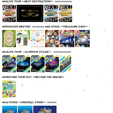
■6thLIVE TOUR 〜NEXT DESTIN@TION!〜
■PRODUCER MEETING
■4th STAGE 〜TRE@SURE GATE〜
■3rdLIVE TOUR ～GLORIOUS ST@GE!～
■GREETING TOUR 2017 〜BEYOND THE DREAM〜
■2nd STAGE 〜ORIGIN@L STARS〜