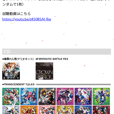
ンダムで1枚）
試聴動画はこちら
https://youtu.be/z45085Al-Rw
■魂環の人形(マリオネット)
■F＠NTASTIC BATTLE FES
■TRANSCENDENT T@LES