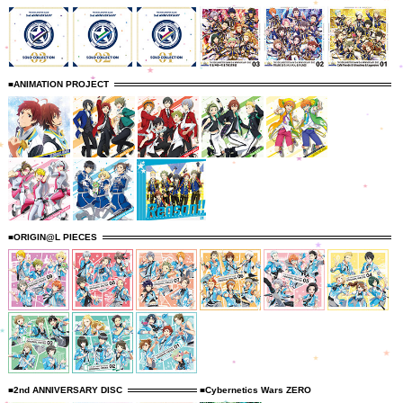
■ANIMATION PROJECT
■ORIGIN@L PIECES
■2nd ANNIVERSARY DISC
■Cybernetics Wars ZERO