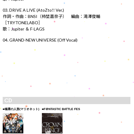
03. DRIVE A LIVE (AtoZto!! Ver.)
作詞・作曲：BNSI（柿埜嘉奈子） 編曲：滝澤俊輔
［TRYTONELABO］
歌：Jupiter ＆ F-LAGS
04. GRAND-NEW UNIVERSE (Off Vocal)
■魂環の人形(マリオネット)
■F＠NTASTIC BATTLE FES