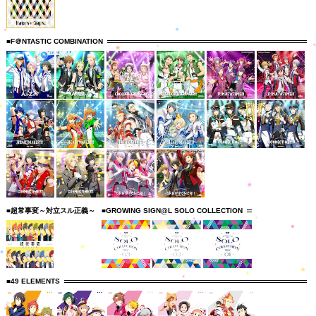
■F＠NTASTIC COMBINATION
■超常事変～対立スル正義～
■GROWING SIGN@L SOLO COLLECTION
■49 ELEMENTS