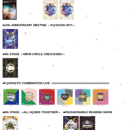
■10th ANNIVERSARY MEETING ～P@SSION UP!!!～
■9th STAGE ～MIR＠-CIRCLE CRESCENDO～
■F@NTASTIC COMBINATION LIVE
■8th STAGE ～ALL H@NDS TOGETHER～
■PASSHIONABLE READING SHOW