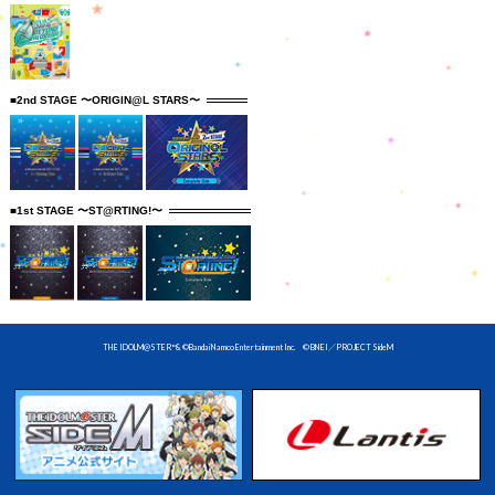
■2nd STAGE 〜ORIGIN@L STARS〜
■1st STAGE 〜ST@RTING!〜
THE IDOLM@STER™& ©Bandai Namco Entertainment Inc. © BNEI／PROJECT SideM