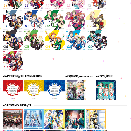
■PASSION@TE FORMATION
■緑陰のGymnasium
■VOY@GER
■GROWING SIGN@L