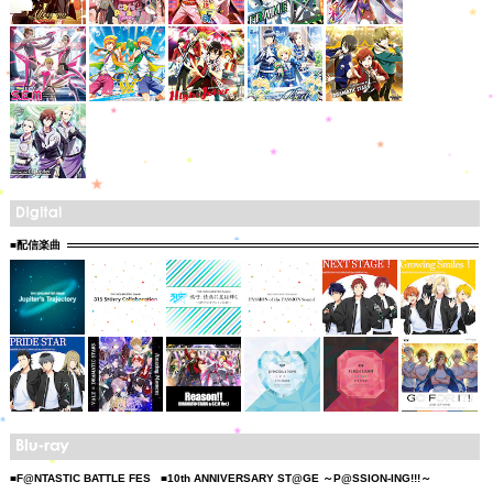
■配信楽曲
■F@NTASTIC BATTLE FES
■10th ANNIVERSARY ST@GE ～P@SSION-ING!!!～