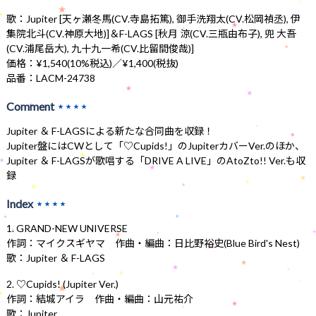
歌：Jupiter [天ヶ瀬冬馬(CV.寺島拓篤), 御手洗翔太(CV.松岡禎丞), 伊
集院北斗(CV.神原大地)]＆F-LAGS [秋月 涼(CV.三瓶由布子), 兜 大吾
(CV.浦尾岳大), 九十九一希(CV.比留間俊哉)]
価格：¥1,540(10%税込)／¥1,400(税抜)
品番：LACM-24738
Comment
★★★★
Jupiter ＆ F-LAGSによる新たな合同曲を収録！
Jupiter盤にはCWとして「♡Cupids!」のJupiterカバーVer.のほか、
Jupiter ＆ F-LAGSが歌唱する「DRIVE A LIVE」のAtoZto!! Ver.も収
録
Index
★★★★
1. GRAND-NEW UNIVERSE
作詞：マイクスギヤマ 作曲・編曲：日比野裕史(Blue Bird's Nest)
歌：Jupiter ＆ F-LAGS
2. ♡Cupids! (Jupiter Ver.)
作詞：結城アイラ 作曲・編曲：山元祐介
歌：Jupiter