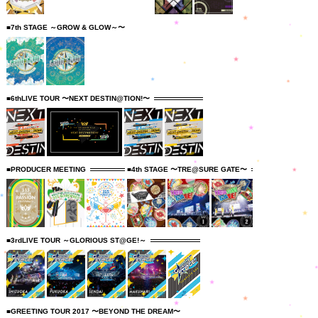
■7th STAGE ～GROW & GLOW～〜
■6thLIVE TOUR 〜NEXT DESTIN@TION!〜
■PRODUCER MEETING
■4th STAGE 〜TRE@SURE GATE〜
■3rdLIVE TOUR ～GLORIOUS ST@GE!～
■GREETING TOUR 2017 〜BEYOND THE DREAM〜