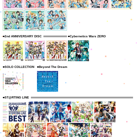
■2nd ANNIVERSARY DISC
■Cybernetics Wars ZERO
■SOLO COLLECTION
■Beyond The Dream
■ST@RTING LINE