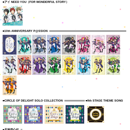
■アイ NEED YOU（FOR WONDERFUL STORY）
■10th ANNIVERSARY P@SSION
■CIRCLE OF DELIGHT SOLO COLLECTION
■9th STAGE THEME SONG
■天地四心伝