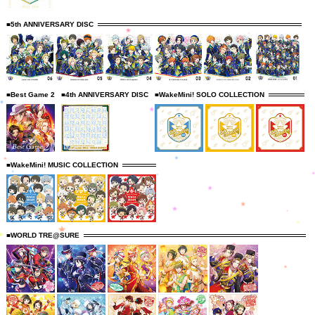
■5th ANNIVERSARY DISC
■Best Game 2
■4th ANNIVERSARY DISC
■WakeMini! SOLO COLLECTION
■WakeMini! MUSIC COLLECTION
■WORLD TRE@SURE