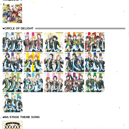
■CIRCLE OF DELIGHT
■8th STAGE THEME SONG