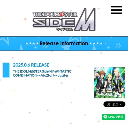
2025.8.6 RELEASE
THE IDOLM@STER SideM F＠NTASTIC
COMBINATION～AtoZto!!～ Jupiter