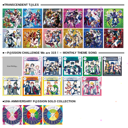
■TRANSCENDENT T@LES
■～P@SSION CHALLENGE We are 315！～ MONTHLY THEME SONG
■10th ANNIVERSARY P@SSION SOLO COLLECTION