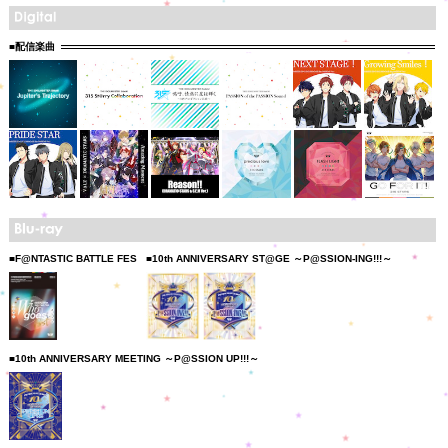
■配信楽曲
■F@NTASTIC BATTLE FES
■10th ANNIVERSARY ST@GE ～P@SSION-ING!!!～
■10th ANNIVERSARY MEETING ～P@SSION UP!!!～