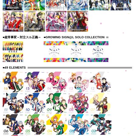
■超常事変～対立スル正義～
■GROWING SIGN@L SOLO COLLECTION
■49 ELEMENTS