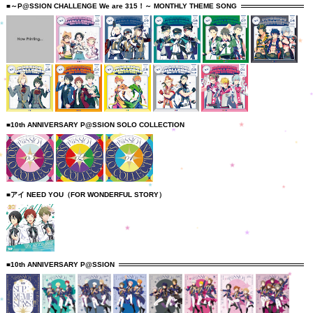
■～P@SSION CHALLENGE We are 315！～ MONTHLY THEME SONG
■10th ANNIVERSARY P@SSION SOLO COLLECTION
■アイ NEED YOU（FOR WONDERFUL STORY）
■10th ANNIVERSARY P@SSION