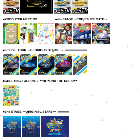
■PRODUCER MEETING
■4th STAGE 〜TRE@SURE GATE〜
■3rdLIVE TOUR ～GLORIOUS ST@GE!～
■GREETING TOUR 2017 〜BEYOND THE DREAM〜
■2nd STAGE 〜ORIGIN@L STARS〜