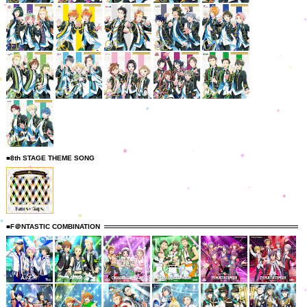
■8th STAGE THEME SONG
■F＠NTASTIC COMBINATION