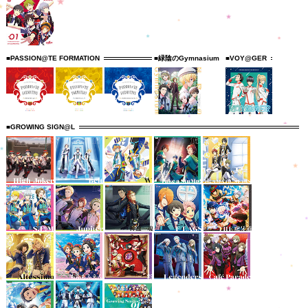
■PASSION@TE FORMATION
■緑陰のGymnasium
■VOY@GER
■GROWING SIGN@L