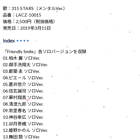
歌：315 STARS（メンタルVer.）
品番：LACZ-10015
価格：2,500円（税抜価格）
発売日：2019年3月15日
Index
★★★★
「Friendly Smile」各ソロバージョンを収録
01.柏木 翼 ソロVer.
02.御手洗翔太 ソロVer.
03.都築 圭 ソロVer.
04.ピエール ソロVer.
05.蒼井悠介 ソロVer.
06.信玄誠司 ソロVer.
07.華村翔真 ソロVer.
08.清澄九郎 ソロVer.
09.若里春名 ソロVer.
10.神谷幸広 ソロVer.
11.卯月巻緒 ソロVer.
12.姫野かのん ソロVer.
13.舞田 類 ソロVer.