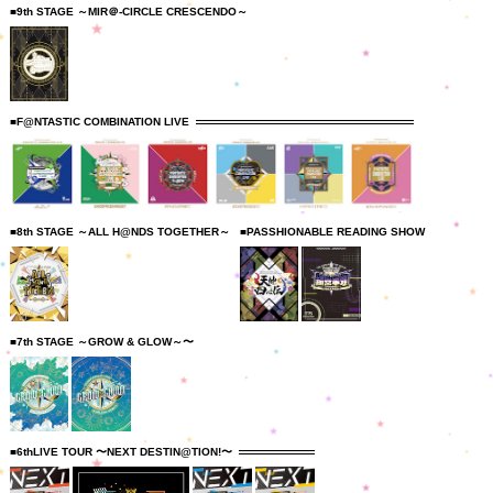
■9th STAGE ～MIR＠-CIRCLE CRESCENDO～
■F@NTASTIC COMBINATION LIVE
■8th STAGE ～ALL H@NDS TOGETHER～
■PASSHIONABLE READING SHOW
■7th STAGE ～GROW & GLOW～〜
■6thLIVE TOUR 〜NEXT DESTIN@TION!〜