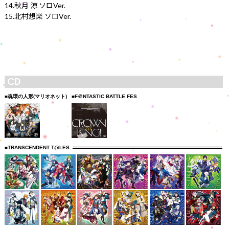
14.秋月 涼 ソロVer.
15.北村想楽 ソロVer.
■魂環の人形(マリオネット)
■F＠NTASTIC BATTLE FES
■TRANSCENDENT T@LES