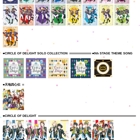
■CIRCLE OF DELIGHT SOLO COLLECTION
■9th STAGE THEME SONG
■天地四心伝
■CIRCLE OF DELIGHT