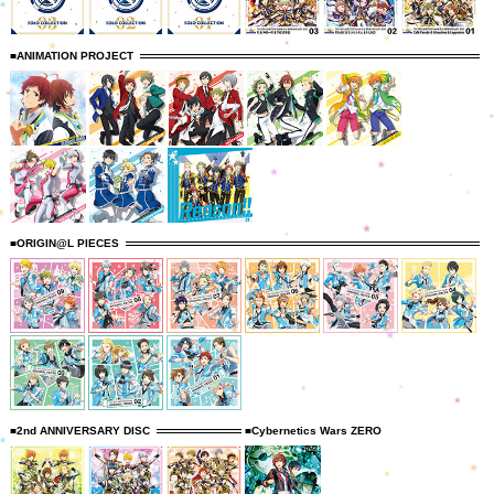
■ANIMATION PROJECT
■ORIGIN@L PIECES
■2nd ANNIVERSARY DISC
■Cybernetics Wars ZERO